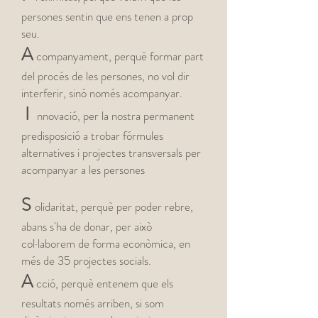
persones sentin que ens tenen a prop
seu.
A
companyament, perquè formar part
del procés de les persones, no vol dir
interferir, sinó només acompanyar.
I
nnovació, per la nostra permanent
predisposició a trobar fórmules
alternatives i projectes transversals per
acompanyar a les persones​
S
olidaritat, perquè per poder rebre,
abans s'ha de donar, per això
col·laborem de forma econòmica, en
més de 35 projectes socials.
A
cció, perquè entenem que els
resultats només arriben, si som