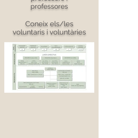
professores
Coneix els/les
voluntaris i voluntàries