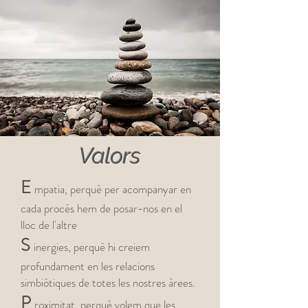
Valors
E
mpatia, perquè per acompanyar en
cada procés hem de posar-nos en el
lloc de l'altre
S
inergies, perquè hi creiem
profundament en les relacions
simbiòtiques de totes les nostres àrees.
P
roximitat, perquè volem que les