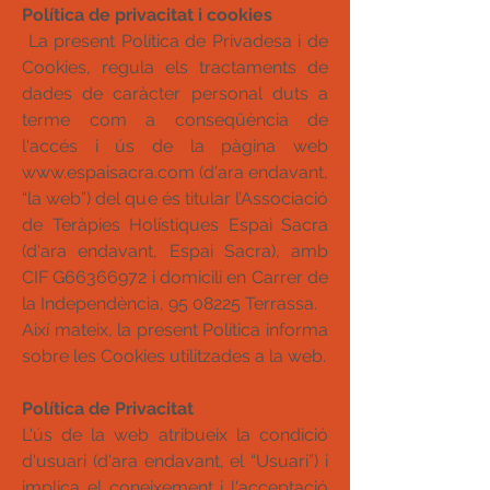
Política de privacitat i cookies
La present Política de Privadesa i de
Cookies, regula els tractaments de
dades de caràcter personal duts a
terme com a conseqüència de
l'accés i ús de la pàgina web
www.espaisacra.com
(d'ara endavant,
“la web”) del que és titular l’Associació
de Teràpies Holístiques Espai Sacra
(d'ara endavant, Espai Sacra), amb
CIF G66366972 i domicili en Carrer de
la Independència,
95 08225
Terrassa.
Així mateix, la present Política informa
sobre les Cookies utilitzades a la web.
Política de Privacitat
L'ús de la web atribueix la condició
d'usuari (d'ara endavant, el “Usuari”) i
implica el coneixement i l'acceptació