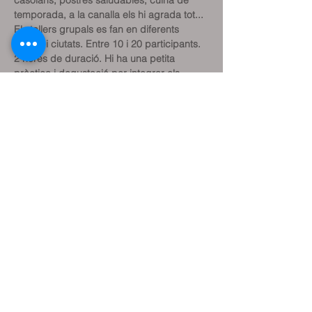
casolans, postres saludables, cuina de 
temporada, a la canalla els hi agrada tot...
Els tallers grupals es fan en diferents 
espais i ciutats. Entre 10 i 20 participants. 
2 hores de duració. Hi ha una petita 
pràctica i degustació per integrar els 
conceptes explicats. Són molt dinàmics i 
s'orienten cap a l'interès de la majoria.
Les sessions individuals són totalment 
personalitzades i es realitza a la pròpia 
cuina de la família que ho necessita.
La intenció dels tallers i xerrades és que la 
gent connecti amb el seu propi cos, amb 
les seves pròpies necessitats i deixar 
d'obeir la desinformació de fora. Fer un 
canvi de mirada: De l'exterior general al 
meu interior personal.
Comparteix l'esdeveniment