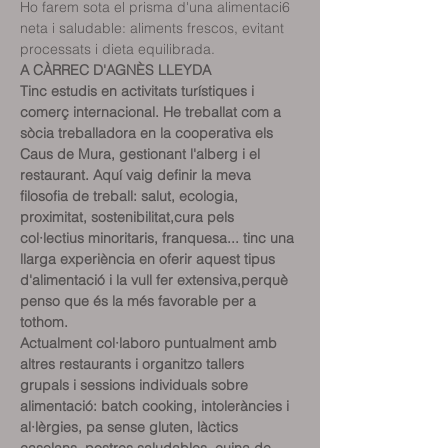
Ho farem sota el prisma d'una alimentaci6 
neta i saludable: aliments frescos, evitant 
processats i dieta equilibrada.
A CÀRREC D'AGNÈS LLEYDA
Tinc estudis en activitats turístiques i 
comerç internacional. He treballat com a 
sòcia treballadora en la cooperativa els 
Caus de Mura, gestionant l'alberg i el 
restaurant. Aquí vaig definir la meva 
filosofia de treball: salut, ecologia, 
proximitat, sostenibilitat,cura pels 
col·lectius minoritaris, franquesa... tinc una 
llarga experiència en oferir aquest tipus 
d'alimentació i la vull fer extensiva,perquè 
penso que és la més favorable per a 
tothom.
Actualment col·laboro puntualment amb 
altres restaurants i organitzo tallers 
grupals i sessions individuals sobre 
alimentació: batch cooking, intoleràncies i 
al·lèrgies, pa sense gluten, làctics 