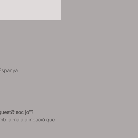
 Espanya
quest@ soc jo”? 
amb la mala alineació que 