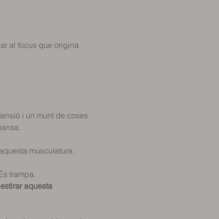
ar al focus que origina 
 tensió i un munt de coses 
ansa.  
 aquesta musculatura.  
 És trampa.  
i estirar aquesta 