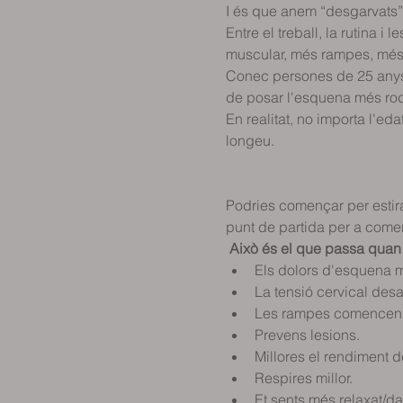
I és que anem “desgarvats” p
Entre el treball, la rutina 
muscular, més rampes, més 
Conec persones de 25 anys q
de posar l'esquena més rodo
En realitat, no importa l'eda
longeu.
                                            
Podries començar per estir
punt de partida per a comen
Això és el que passa quan e
Els dolors d'esquena mi
La tensió cervical desa
Les rampes comencen a
Prevens lesions. 
Millores el rendiment d
Respires millor. 
Et sents més relaxat/da