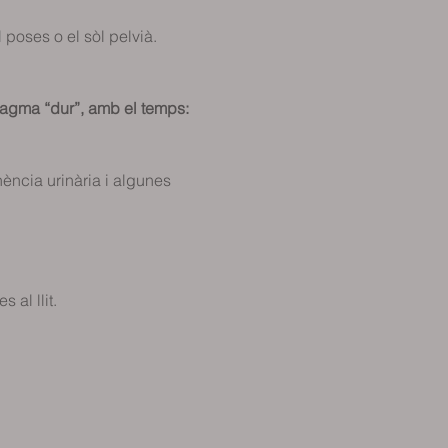
 el poses o el sòl pelvià. 
                    
diafragma “dur”, amb el temps:
nència urinària i algunes 
al llit. 
           