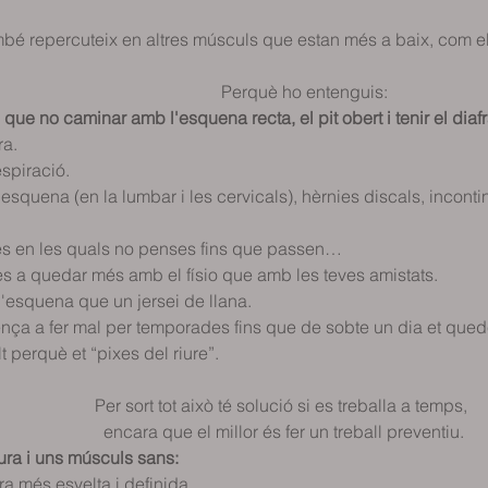
           També repercuteix en altres músculs que estan més a baix, com
                                                        Perquè ho entenguis:                         
    Diguem que no caminar amb l'esquena recta, el pit obert i tenir el 
a. 
espiració. 
'esquena (en la lumbar i les cervicals), hèrnies discals, inconti
es en les quals no penses fins que passen…
 a quedar més amb el físio que amb les teves amistats.
'esquena que un jersei de llana. 
a a fer mal per temporades fins que de sobte un dia et quedes 
 et “pixes del riure”.                                                                
                                 Per sort tot això té solució si es treballa a temps, 
                                   encara que el millor és fer un treball preventiu.  
ura i uns músculs sans:
ra més esvelta i definida. 