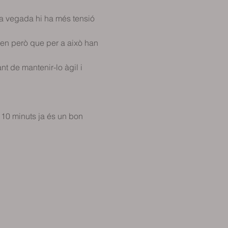
ada vegada hi ha més tensió 
ben però que per a això han 
nt de mantenir-lo àgil i 
10 minuts ja és un bon 