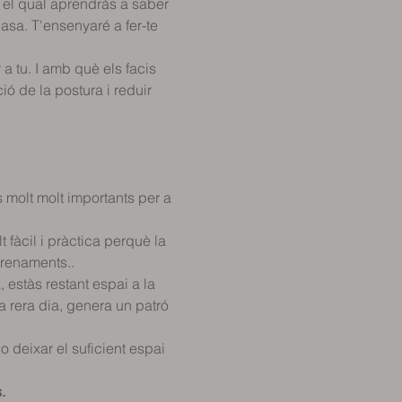
n el qual aprendràs a saber 
asa. T'ensenyaré a fer-te 
a tu. I amb què els facis 
ó de la postura i reduir 
s molt molt importants per a 
 fàcil i pràctica perquè la 
trenaments..
estàs restant espai a la 
a rera dia, genera un patró 
o deixar el suficient espai 
                               
s.