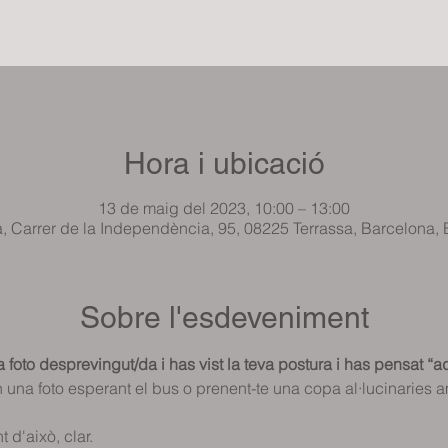
Hora i ubicació
13 de maig del 2023, 10:00 – 13:00
a, Carrer de la Independència, 95, 08225 Terrassa, Barcelona,
Sobre l'esdeveniment
 foto desprevingut/da i has vist la teva postura i has pensat “a
in una foto esperant el bus o prenent-te una copa al·lucinaries 
 d'això, clar.  