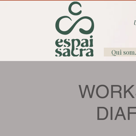
Qui som.
WORKS
DIA