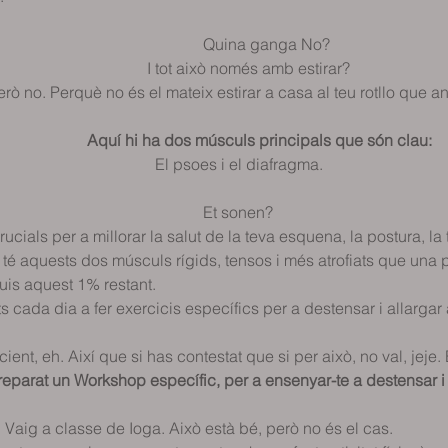
                                                                                       
                                                         Quina ganga No?   
                                            I tot això només amb estirar?              
erò no. Perquè no és el mateix estirar a casa al teu rotllo que an
                                                          
                                  Aquí hi ha dos músculs principals que són clau:
                                              El psoes i el diafragma. 
                                                       Et sonen?   
ials per a millorar la salut de la teva esquena, la postura, la
té aquests dos músculs rígids, tensos i més atrofiats que una p
guis aquest 1% restant. 
s cada dia a fer exercicis específics per a destensar i allargar
cient, eh. Així que si has contestat que si per això, no val, jeje.
ixò he preparat un Workshop específic, per a ensenyar-te a destensar 
aig a classe de Ioga. Això està bé, però no és el cas.  