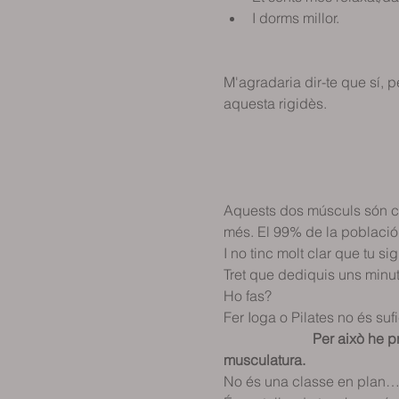
I dorms millor.                       
                                           
                                          
M'agradaria dir-te que sí, p
aquesta rigidès.                           
                                     
                                          
                                             
Aquests dos músculs són cruc
més. El 99% de la població 
I no tinc molt clar que tu si
Tret que dediquis uns minut
Ho fas?  
Fer Ioga o Pilates no és sufi
                         Per a
musculatura.
No és una classe en plan… V