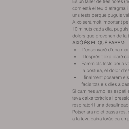
És un taller de tres hores (
com està el teu diafragma i 
uns tests perquè puguis va
Això serà molt important per
10 minuts cada dia, puguis c
dolors que provenen de la te
AIXÒ ÉS EL QUÈ FAREM:
T'ensenyaré d'una mane
 Després t'explicaré com
Farem els tests per a v
la postura, el dolor d'e
I finalment posarem els 
facis tots els dies a c
Si camines amb les espatlle
teva caixa toràcica i pressi
respiratori i una desalineaci
Potser ara no et passa res, 
a la teva caixa toràcica empitjora la 
                                     