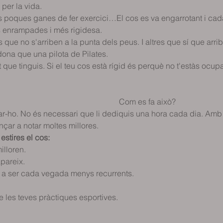
er la vida.  
i les poques ganes de fer exercici…El cos es va engarrotant i c
enrampades i més rigidesa.  
ue no s'arriben a la punta dels peus. I altres que sí que arri
na que una pilota de Pilates.  
t que tinguis. Si el teu cos està rígid és perquè no t'estàs ocupa
                                                                 Com es fa això?
ar-ho. No és necessari que li dediquis una hora cada dia. Amb 
çar a notar moltes millores.
stires el cos:
lloren. 
pareix. 
 ser cada vegada menys recurrents. 
e les teves pràctiques esportives. 
. 