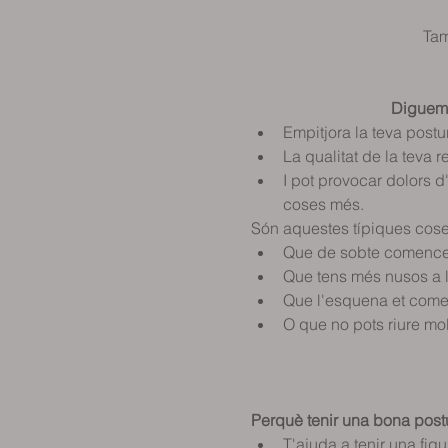
                                
                                            
                               
Empitjora la teva postur
La qualitat de la teva r
I pot provocar dolors d
coses més.  
Són aquestes típiques cos
Que de sobte comences
Que tens més nusos a l
Que l'esquena et començ
O que no pots riure molt perquè
                                      
                                      
Perquè tenir una bona post
T'ajuda a tenir una figu