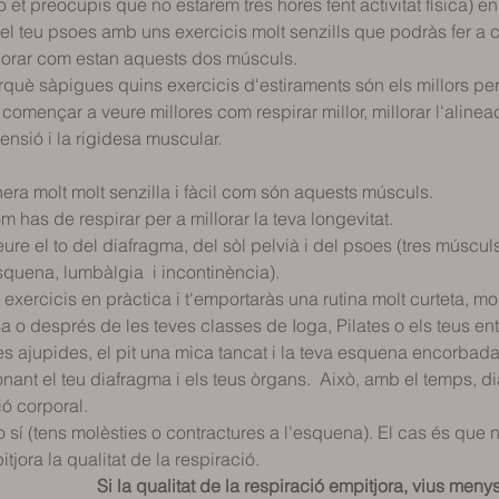
no et preocupis que no estarem tres hores fent activitat física) e
el teu psoes amb uns exercicis molt senzills que podràs fer a c
lorar com estan aquests dos músculs.   
què sàpigues quins exercicis d'estiraments són els millors per 
omençar a veure millores com respirar millor, millorar l'alineaci
nsió i la rigidesa muscular.  
ra molt molt senzilla i fàcil com són aquests músculs.
 has de respirar per a millorar la teva longevitat. 
eure el to del diafragma, del sòl pelvià i del psoes (tres múscul
squena, lumbàlgia  i incontinència). 
exercicis en pràctica i t'emportaràs una rutina molt curteta, molt
asa o després de les teves classes de Ioga, Pilates o els teus en
s ajupides, el pit una mica tancat i la teva esquena encorbada, 
onant el teu diafragma i els teus òrgans.  Això, amb el temps, di
ó corporal.  
o sí (tens molèsties o contractures a l'esquena). El cas és que n
qualitat de la respiració.                                                              
                                  Si la qualitat de la respiració empitjora, vius meny