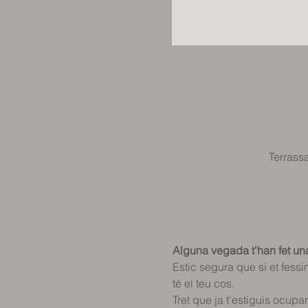
Terrass
Alguna vegada t'han fet una
Estic segura que si et fess
té el teu cos.  
Tret que ja t'estiguis ocupant