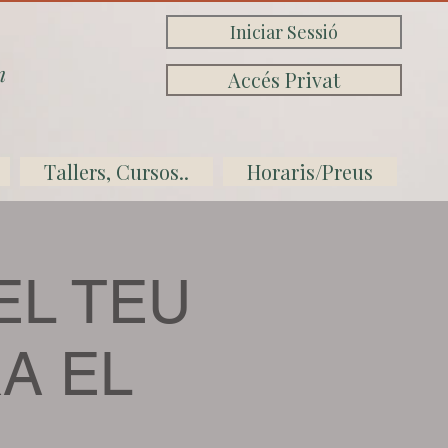
Iniciar Sessió
n
Accés Privat
Tallers, Cursos..
Horaris/Preus
EL TEU
A EL