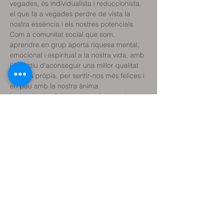
vegades, és individualista i reduccionista, 
el que fa a vegades perdre de vista la 
nostra essència i els nostres potencials. 
Com a comunitat social que som, 
aprendre en grup aporta riquesa mental, 
emocional i espiritual a la nostra vida, amb 
l'objectiu d'aconseguir una millor qualitat 
de vida pròpia, per sentir-nos més felices i 
I tot serà possible aconseguir-ho amb una 
metodologia dinàmica i corporal. També 
amb molta diversió, música i sobretot molt 
humor, perquè l'humor és la millor 
Comparteix l'esdeveniment
Reservar classe de prova