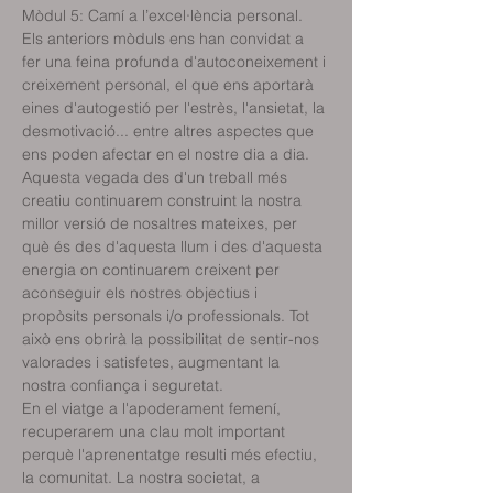
Els anteriors mòduls ens han convidat a 
fer una feina profunda d'autoconeixement i 
creixement personal, el que ens aportarà 
eines d'autogestió per l'estrès, l'ansietat, la 
desmotivació... entre altres aspectes que 
ens poden afectar en el nostre dia a dia. 
Aquesta vegada des d'un treball més 
creatiu continuarem construint la nostra 
millor versió de nosaltres mateixes, per 
què és des d'aquesta llum i des d'aquesta 
energia on continuarem creixent per 
aconseguir els nostres objectius i 
propòsits personals i/o professionals. Tot 
això ens obrirà la possibilitat de sentir-nos 
valorades i satisfetes, augmentant la 
En el viatge a l'apoderament femení, 
recuperarem una clau molt important 
perquè l'aprenentatge resulti més efectiu, 
la comunitat. La nostra societat, a 