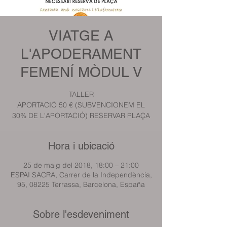
VIATGE A
L'APODERAMENT
FEMENÍ MÒDUL V
TALLER
APORTACIÓ 50 € (SUBVENCIONEM EL
30% DE L'APORTACIÓ) RESERVAR PLAÇA
Hora i ubicació
25 de maig del 2018, 18:00 – 21:00
ESPAI SACRA, Carrer de la Independència,
95, 08225 Terrassa, Barcelona, España
Sobre l'esdeveniment