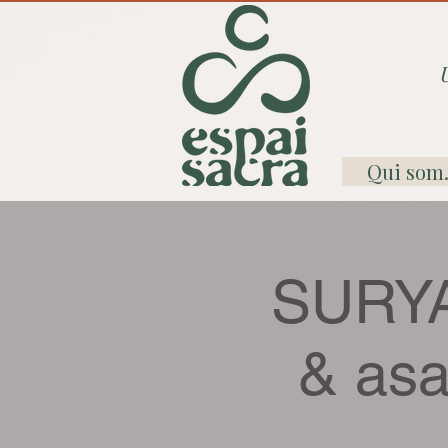
Qui som.
SURYA
& as