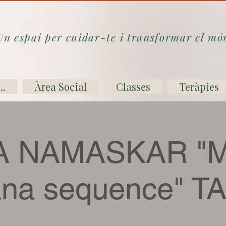
Un espai per cuidar-te i transformar el mó
..
Àrea Social
Classes
Teràpies
 NAMASKAR "M
ana sequence" T