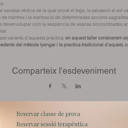
d.  
al saviesa vèdica de la qual prové el Ioga, la salutació al sol va
de mantres i la realització de determinades accions sagrades;
 va desenvolupar com la seqüència de asanas sincronitzades amb
tat.
es variants d'aquesta pràctica; 
en aquest taller coneixerem a
rocedents del mètode Iyengar i la practica tradicional d'aquest
Comparteix l'esdeveniment
Reservar classe de prova
Reservar sessió terapèutica