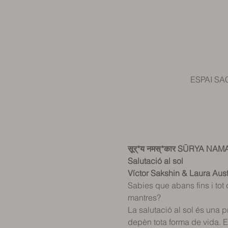
ESPAI SAC
सूर्*य नमस्*कार SŪRYA NAM
Salutació al sol
Víctor Sakshin & Laura Aust
Sabies que abans fins i tot 
mantres?  
La salutació al sol és una p
depèn tota forma de vida. E