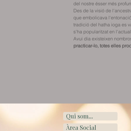
del nostre ésser més profun
Des de la visió de l'ancestr
que embolicava l'entonació 
tradició del hatha ioga es
s'ha popularitzat en l'actuali
Avui dia existeixen nombros
practicar-lo, totes elles p
Qui som...
Àrea Social