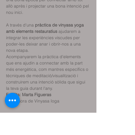
allò après i projectar una bona intenció pel 
nou inici.
A través d'una 
pràctica de vinyasa yoga 
amb elements restauratius
 ajudarem a 
integrar les experiències viscudes per 
poder-les deixar anar i obrir-nos a una 
nova etapa. 
Acompanyarem la pràctica d'elements 
que ens ajudin a connectar amb la part 
més energètica, com mantres específics o 
tècniques de meditació/visualització i 
construirem una intenció sòlida que sigui 
la teva guia durant l'any.
Facilita: Marta Figueras
Professora de Vinyasa Ioga

Comparteix l'esdeveniment