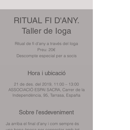
RITUAL FI D'ANY.
Taller de Ioga
Ritual de fi d'any a través del Ioga
Preu: 20€
Descompte especial per a socis
Hora i ubicació
21 de des. del 2019, 11:00 – 13:00
ASSOCIACIÓ ESPAI SACRA, Carrer de la
Independència, 95, Tarrasa, España
Sobre l'esdeveniment
Ja arriba el final d'any i com sempre és 
una bona època per connectar amb tot 