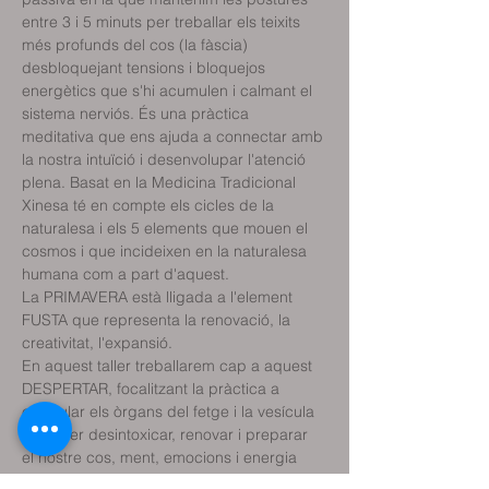
entre 3 i 5 minuts per treballar els teixits 
més profunds del cos (la fàscia) 
desbloquejant tensions i bloquejos 
energètics que s'hi acumulen i calmant el 
sistema nerviós. És una pràctica 
meditativa que ens ajuda a connectar amb 
la nostra intuïció i desenvolupar l'atenció 
plena. Basat en la Medicina Tradicional 
Xinesa té en compte els cicles de la 
naturalesa i els 5 elements que mouen el 
cosmos i que incideixen en la naturalesa 
La PRIMAVERA està lligada a l'element 
FUSTA que representa la renovació, la 
En aquest taller treballarem cap a aquest 
DESPERTAR, focalitzant la pràctica a 
estimular els òrgans del fetge i la vesícula 
biliar per desintoxicar, renovar i preparar 
el nostre cos, ment, emocions i energia 