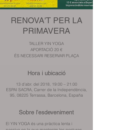
RENOVA'T PER LA
PRIMAVERA
TALLER YIN YOGA
APORTACIÓ 20 €
ÉS NECESSARI RESERVAR PLAÇA
Hora i ubicació
13 d’abr. del 2018, 19:00 – 21:00
ESPAI SACRA, Carrer de la Independència,
95, 08225 Terrassa, Barcelona, España
Sobre l'esdeveniment
El YIN YOGA és una pràctica lenta i 
passiva en la que mantenim les postures 