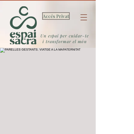
Accés Privat
Un espai per cuidar-te
i transformar el món