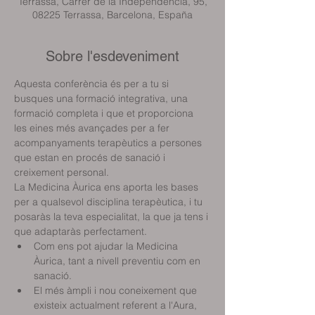
Terrassa, Carrer de la Independència, 95,
08225 Terrassa, Barcelona, España
Sobre l'esdeveniment
Aquesta conferència és per a tu si 
busques una formació integrativa, una 
formació completa i que et proporciona 
les eines més avançades per a fer 
acompanyaments terapèutics a persones 
que estan en procés de sanació i 
creixement personal.
La Medicina Àurica ens aporta les bases 
per a qualsevol disciplina terapèutica, i tu 
posaràs la teva especialitat, la que ja tens i 
que adaptaràs perfectament.
Com ens pot ajudar la Medicina 
Àurica, tant a nivell preventiu com en 
sanació.
El més àmpli i nou coneixement que 
existeix actualment referent a l'Aura, 