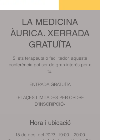
LA MEDICINA
ÀURICA. XERRADA
GRATUÏTA
Si ets terapeuta o facilitador, aquesta
conferència pot ser de gran interès per a
tu.
ENTRADA GRATUÏTA
-PLAÇES LIMITADES PER ORDRE
D'INSCRIPCIÓ-
Hora i ubicació
15 de des. del 2023, 19:00 – 20:00