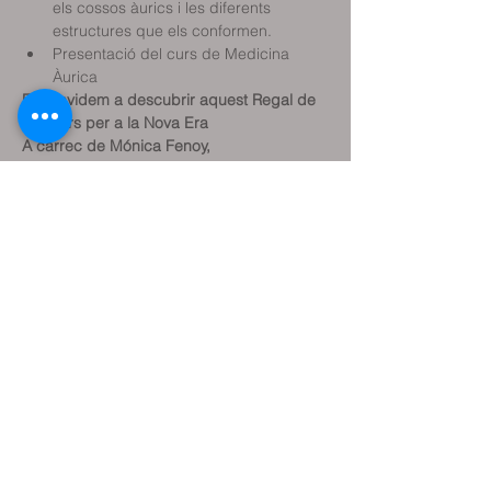
els cossos àurics i les diferents 
estructures que els conformen.
Presentació del curs de Medicina 
Àurica
Et convidem a descubrir aquest Regal de 
l'Univers per a la Nova Era
A càrrec de Mónica Fenoy, 
Acompanyament en procesos de 
creixement personal i sanació, a través de 
la medicina àurica, la teràpia regressiva, la 
naturopatia i la homeopatia.
Comparteix l'esdeveniment
Reservar classe de prova
Reservar sessió terapèutica