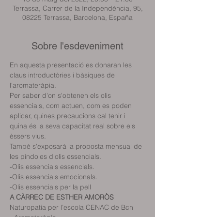
Terrassa, Carrer de la Independència, 95,
08225 Terrassa, Barcelona, España
Sobre l'esdeveniment
En aquesta presentació es donaran les 
claus introductòries i bàsiques de 
l'aromateràpia.

Per saber d'on s'obtenen els olis 
essencials, com actuen, com es poden 
aplicar, quines precaucions cal tenir i 
quina és la seva capacitat real sobre els 
èssers vius.

També s'exposarà la proposta mensual de 
les píndoles d'olis essencials.

-Olis essencials essencials.

-Olis essencials emocionals.

-Olis essencials per la pell
A CÀRREC DE ESTHER AMORÒS
Naturopatia per l’escola CENAC de Bcn
