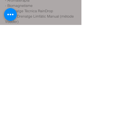
- Aromateràpia

- Biomagnetisme

- Massatge Tècnica RainDrop

- DLM, Drenatge Limfàtic Manual (mètode 
Vodder)

- Reflexologia

- Flors de Bach

- Reiki
Comparteix l'esdeveniment
Reservar classe de prova
Reservar sessió terapèutica
Reservar plaça Activitats (tallers, etc.)
Contacteu amb mi