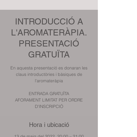
INTRODUCCIÓ A
L'AROMATERÀPIA.
PRESENTACIÓ
GRATUÏTA
En aquesta presentació es donaran les
claus introductòries i bàsiques de
l'aromateràpia
ENTRADA GRATUÏTA
AFORAMENT LIMITAT PER ORDRE
D'INSCRIPCIÓ
Hora i ubicació
13 de maig del 2022, 20:00 – 21:00