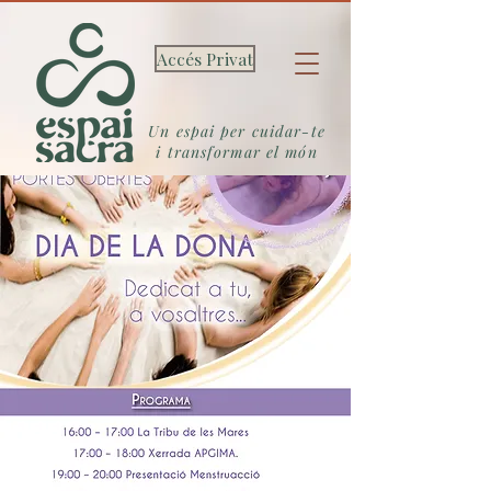
Accés Privat
Un espai per cuidar-te
i transformar el món