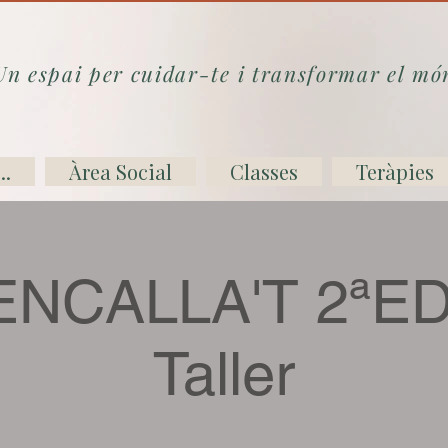
Un espai per cuidar-te i transformar el mó
..
Àrea Social
Classes
Teràpies
NCALLA'T 2ªED
Taller