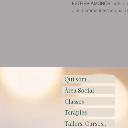
ESTHER AMORÓS
, naturòp
d'alliberament emocional i f
Qui som...
Àrea Social
Classes
Teràpies
Tallers, Cursos..