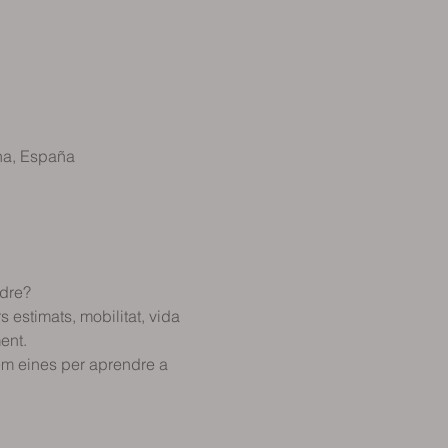
na, España
ldre?
estimats, mobilitat, vida 
ent.
nem eines per aprendre a 