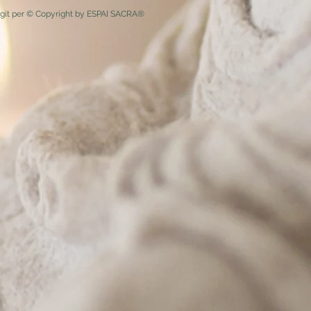
egit per © Copyright by ESPAI SACRA®