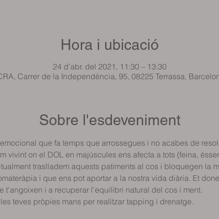
Hora i ubicació
24 d’abr. del 2021, 11:30 – 13:30
RA, Carrer de la Independència, 95, 08225 Terrassa, Barcelo
Sobre l'esdeveniment
o emocional que fa temps que arrossegues i no acabes de reso
vivint on el DOL en majúscules ens afecta a tots (feina, éssers 
abitualment traslladem aquests patiments al cos i bloquegen la m
romateràpia i que ens pot aportar a la nostra vida diària. Et do
t'angoixen i a recuperar l'equilibri natural del cos i ment.
i les teves pròpies mans per realitzar tapping i drenatge.