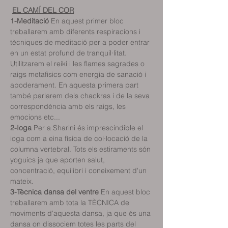
EL CAMÍ DEL COR
1-Meditació
 En aquest primer bloc 
treballarem amb diferents respiracions i 
tècniques de meditació per a poder entrar 
en un estat profund de tranquil·litat. 
Utilitzarem el reiki i les flames sagrades o 
raigs metafisics com energia de sanació i 
apoderament. En aquesta primera part 
també parlarem dels chackras i de la seva 
correspondència amb els raigs, les 
emocions etc...
2-Ioga
 Per a Sharini és imprescindible el 
ioga com a eina física de col·locació de la 
columna vertebral. Tots els estiraments són 
yoguics ja que aporten salut, 
concentració, equilibri i coneixement d'un 
mateix.
3-Tècnica dansa del ventre
 En aquest bloc 
treballarem amb tota la TÈCNICA de 
moviments d'aquesta dansa, ja que és una 
dansa on dissociem totes les parts del 