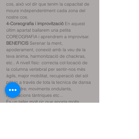
cos, això vol dir que tenim la capacitat de 
moure independentment cada zona del 
nostre cos.
4-Coreografia i improvització
 En aquest 
últim apartat ballarem una petita 
COREOGRAFIA i aprendrem a improvisar.
BENEFICIS
 Serenar la ment, 
apoderament, conexió amb la veu de la 
teva ànima, harmonització de chackras, 
etc.. A nivell físic: correcta col·locació de 
la columna vertebral per sentir-nos més 
àgils, major mobilitat, recuperació del sòl 
pèlvic a través de tota la tecnica de dansa 
del ventre; moviments ondulants, 
respiracions tàntriques etc...
És un taller molt ric que aporta molts 
BENEFICIS als assistents. Treballem 
ànima, cos i ment transitant pel Camí del 
Cor per a arribar al nostre despertar de la 
consciència biologica. 
IMPARTEIX SHARINI BACO