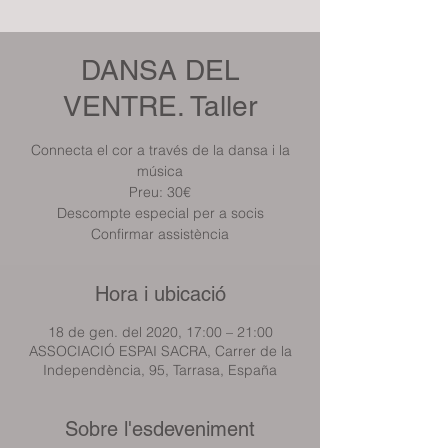
DANSA DEL
VENTRE. Taller
Connecta el cor a través de la dansa i la
música
Preu: 30€
Descompte especial per a socis
Confirmar assistència
Hora i ubicació
18 de gen. del 2020, 17:00 – 21:00
ASSOCIACIÓ ESPAI SACRA, Carrer de la
Independència, 95, Tarrasa, España
Sobre l'esdeveniment