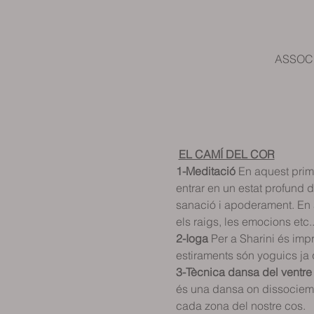
ASSOCIA
EL CAMÍ DEL COR
1-Meditació
 En aquest prim
entrar en un estat profund de
sanació i apoderament. En 
els raigs, les emocions etc..
2-Ioga
 Per a Sharini és imp
estiraments són yoguics ja 
3-Tècnica dansa del ventre
és una dansa on dissociem t
cada zona del nostre cos.