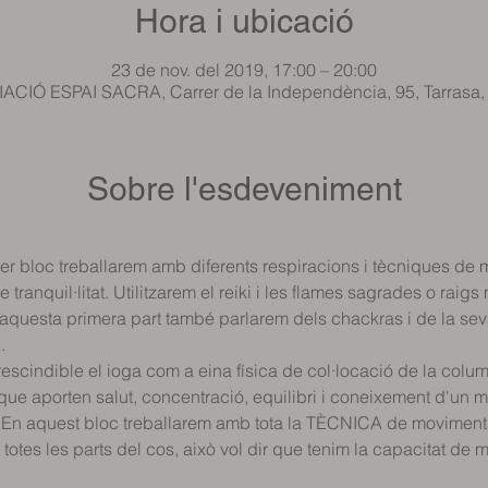
Hora i ubicació
23 de nov. del 2019, 17:00 – 20:00
CIÓ ESPAI SACRA, Carrer de la Independència, 95, Tarrasa
Sobre l'esdeveniment
er bloc treballarem amb diferents respiracions i tècniques de 
 tranquil·litat. Utilitzarem el reiki i les flames sagrades o raig
aquesta primera part també parlarem dels chackras i de la s
.
rescindible el ioga com a eina física de col·locació de la column
que aporten salut, concentració, equilibri i coneixement d'un m
 En aquest bloc treballarem amb tota la TÈCNICA de moviment
otes les parts del cos, això vol dir que tenim la capacitat d