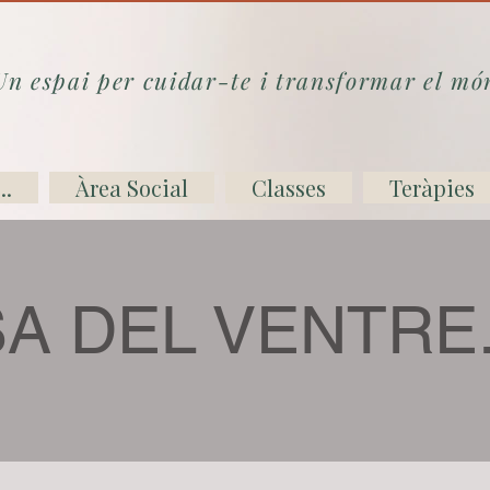
Un espai per cuidar-te i transformar el mó
..
Àrea Social
Classes
Teràpies
A DEL VENTRE. T