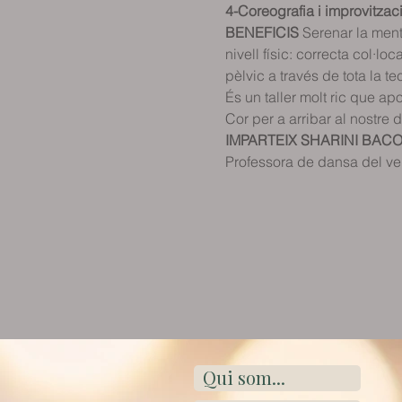
4-Coreografia i improvitzac
BENEFICIS
 Serenar la men
nivell físic: correcta col·l
pèlvic a través de tota la t
És un taller molt ric que ap
Cor per a arribar al nostre 
IMPARTEIX SHARINI BAC
Professora de dansa del ven
Qui som...