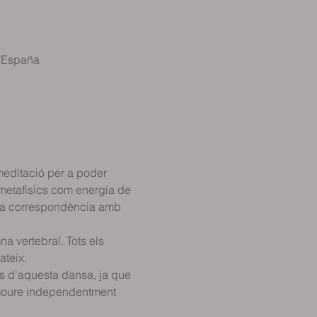
, España
meditació per a poder 
s metafisics com energia de 
eva correspondència amb 
a vertebral. Tots els 
ateix.
s d'aquesta dansa, ja que 
e moure independentment 