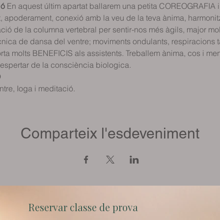
ió
 En aquest últim apartat ballarem una petita COREOGRAFIA i
t, apoderament, conexió amb la veu de la teva ànima, harmonitz
ocació de la columna vertebral per sentir-nos més àgils, major mob
ecnica de dansa del ventre; moviments ondulants, respiracions tà
orta molts BENEFICIS als assistents. Treballem ànima, cos i men
despertar de la consciència biologica. 
O
tre, Ioga i meditació.
Comparteix l'esdeveniment
Reservar classe de prova