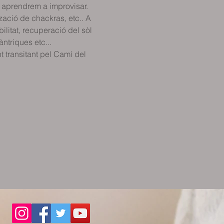
 aprendrem a improvisar.
ació de chackras, etc.. A 
ilitat, recuperació del sòl 
ntriques etc...
t transitant pel Camí del 