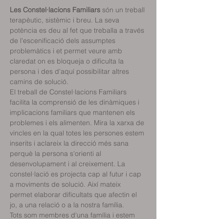
Les Constel·lacions Familiars
 són un treball 
terapèutic, sistèmic i breu. La seva 
potència es deu al fet que treballa a través 
de l'escenificació dels assumptes 
problemàtics i et permet veure amb 
claredat on es bloqueja o dificulta la 
persona i des d'aquí possibilitar altres 
camins de solució.
El treball de Constel·lacions Familiars 
facilita la comprensió de les dinàmiques i 
implicacions familiars que mantenen els 
problemes i els alimenten. Mira la xarxa de 
vincles en la qual totes les persones estem 
inserits i aclareix la direcció més sana 
perquè la persona s'orienti al 
desenvolupament i al creixement. La 
constel·lació es projecta cap al futur i cap 
a moviments de solució. Així mateix 
permet elaborar dificultats que afectin el 
jo, a una relació o a la nostra família.
Tots som membres d'una família i estem 