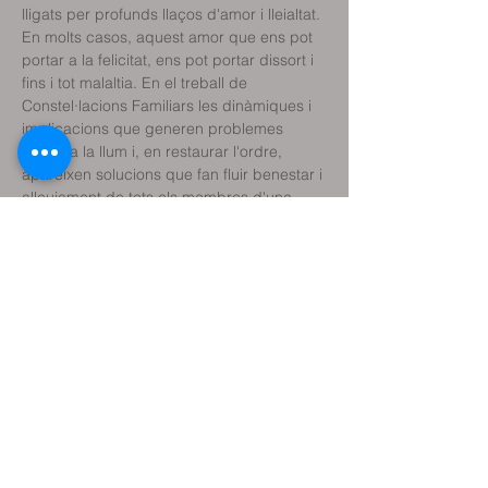
lligats per profunds llaços d'amor i lleialtat. 
En molts casos, aquest amor que ens pot 
portar a la felicitat, ens pot portar dissort i 
fins i tot malaltia. En el treball de 
Constel·lacions Familiars les dinàmiques i 
implicacions que generen problemes 
surten a la llum i, en restaurar l'ordre, 
apareixen solucions que fan fluir benestar i 
alleujament de tots els membres d'una 
família.
Facilitador: Ramón Solé
Psicòleg, terapeuta gestalt i constelador 
familiar
Comparteix l'esdeveniment
Reservar classe de prova