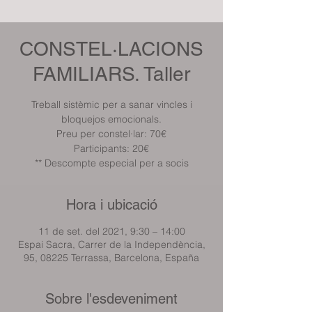
CONSTEL·LACIONS
FAMILIARS. Taller
Treball sistèmic per a sanar vincles i
bloquejos emocionals.
Preu per constel·lar: 70€
Participants: 20€
** Descompte especial per a socis
Hora i ubicació
11 de set. del 2021, 9:30 – 14:00
Espai Sacra, Carrer de la Independència,
95, 08225 Terrassa, Barcelona, España
Sobre l'esdeveniment