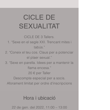
CICLE DE
SEXUALITAT
CICLE DE 3 Tallers.
1. “Sexe en el segle XXI. Trencant mites i
tabús.”
2. “Coneix el teu cos. Claus per a potenciar
el plaer sexual.”
3. “Sexe en parella. Idees per a mantenir la
flama encesa.”
20 € per Taller
Descompte especial per a socis.
Hora i ubicació
22 de gen. del 2022, 11:00 – 13:00