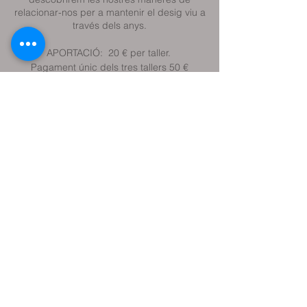
relacionar-nos per a mantenir el desig viu a
través dels anys.
APORTACIÓ: 20 € per taller.
Pagament únic dels tres tallers 50 €
Totes les activitats compleixen les normes
sanitàries establertes pel COVID-19
Comparteix l'esdeveniment
Reservar classe de prova
Reservar sessió terapèutica
Reservar plaça Activitats (tallers, etc.)
Contacteu amb mi