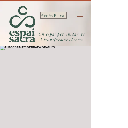
Accés Privat
Un espai per cuidar-te
i transformar el món