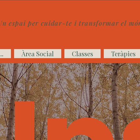
Un espai per cuidar-te i transformar el mó
..
Àrea Social
Classes
Teràpies