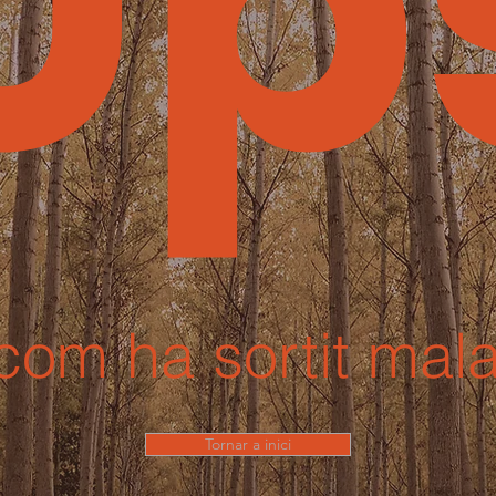
Up
com ha sortit mal
Tornar a inici