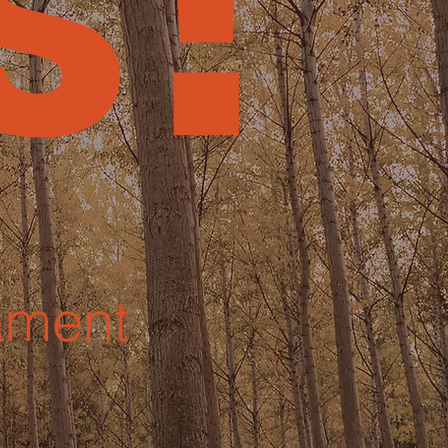
s!
ament