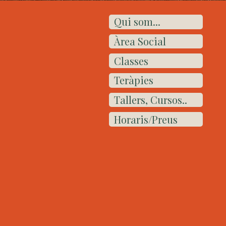
Qui som...
Àrea Social
Classes
Teràpies
Tallers, Cursos..
Horaris/Preus