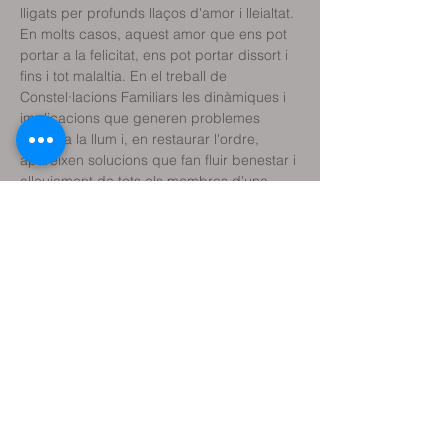
lligats per profunds llaços d'amor i lleialtat. 
En molts casos, aquest amor que ens pot 
portar a la felicitat, ens pot portar dissort i 
fins i tot malaltia. En el treball de 
Constel·lacions Familiars les dinàmiques i 
implicacions que generen problemes 
surten a la llum i, en restaurar l'ordre, 
apareixen solucions que fan fluir benestar i 
alleujament de tots els membres d'una 
família.
Facilitador: Ramón Solé
Psicòleg, terapeuta gestalt i constelador 
familiar
Comparteix l'esdeveniment
Reservar classe de prova