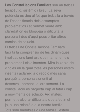
Les Constel·lacions Familiars
 són un treball 
terapèutic, sistèmic i breu. La seva 
potència es deu al fet que treballa a través 
de l'escenificació dels assumptes 
problemàtics i et permet veure amb 
claredat on es bloqueja o dificulta la 
persona i des d'aquí possibilitar altres 
camins de solució.
El treball de Constel·lacions Familiars 
facilita la comprensió de les dinàmiques i 
implicacions familiars que mantenen els 
problemes i els alimenten. Mira la xarxa de 
vincles en la qual totes les persones estem 
inserits i aclareix la direcció més sana 
perquè la persona s'orienti al 
desenvolupament i al creixement. La 
constel·lació es projecta cap al futur i cap 
a moviments de solució. Així mateix 
permet elaborar dificultats que afectin el 
jo, a una relació o a la nostra família.
Tots som membres d'una família i estem 