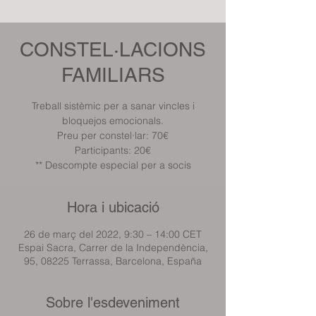
CONSTEL·LACIONS
FAMILIARS
Treball sistèmic per a sanar vincles i
bloquejos emocionals.
Preu per constel·lar: 70€
Participants: 20€
** Descompte especial per a socis
Hora i ubicació
26 de març del 2022, 9:30 – 14:00 CET
Espai Sacra, Carrer de la Independència,
95, 08225 Terrassa, Barcelona, España
Sobre l'esdeveniment