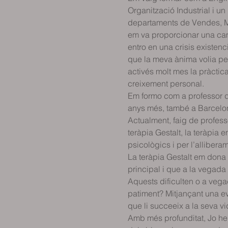
Organització Industrial i 
departaments de Vendes, Mà
em va proporcionar una cam
entro en una crisis existen
que la meva ànima volia per 
activés molt mes la pràctic
creixement personal. 
Em formo com a professor d
anys més, també a Barcelo
Actualment, faig de professo
teràpia Gestalt, la teràpia e
psicològics i per l’alliber
La teràpia Gestalt em dona e
principal i que a la vegada
Aquests dificulten o a vega
patiment? Mitjançant una ev
que li succeeix a la seva v
Amb més profunditat, Jo he 