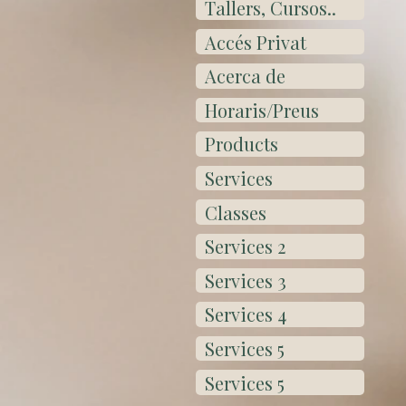
Tallers, Cursos..
Accés Privat
Acerca de
Horaris/Preus
Products
Services
Classes
Services 2
Services 3
Services 4
Services 5
Services 5