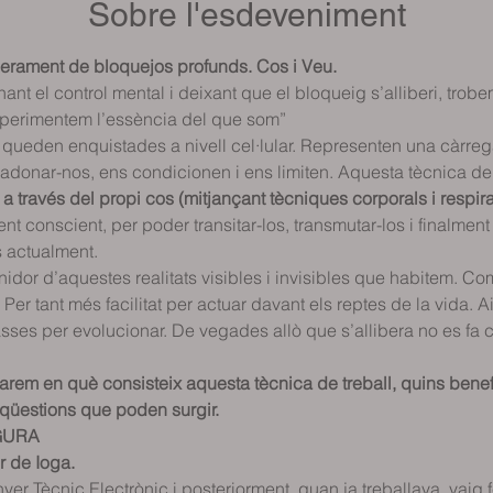
Sobre l'esdeveniment
berament de bloquejos profunds. Cos i Veu.
nt el control mental i deixant que el bloqueig s’alliberi, trobe
xperimentem l’essència del que som”
 queden enquistades a nivell cel·lular. Representen una càrreg
e adonar-nos, ens condicionen i ens limiten. Aquesta tècnica de
a través del propi cos (mitjançant tècniques corporals i respirat
ent conscient, per poder transitar-los, transmutar-los i finalment a
 actualment.
idor d’aquestes realitats visibles i invisibles que habitem. Com 
. Per tant més facilitat per actuar davant els reptes de la vida.
passes per evolucionar. De vegades allò que s’allibera no es fa 
arem en què consisteix aquesta tècnica de treball, quins benefi
 qüestions que poden surgir.
GURA
r de Ioga.
er Tècnic Electrònic i posteriorment, quan ja treballava, vaig f