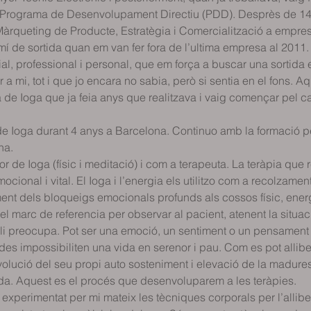
un Programa de Desenvolupament Directiu (PDD). Desprès de 14 a
rqueting de Producte, Estratègia i Comercialització a emprese
í de sortida quan em van fer fora de l’ultima empresa al 2011.
cial, professional i personal, que em força a buscar una sortid
a mi, tot i que jo encara no sabia, però si sentia en el fons. A
a de Ioga que ja feia anys que realitzava i vaig començar pel ca
e Ioga durant 4 anys a Barcelona. Continuo amb la formació pe
na.
r de Ioga (físic i meditació) i com a terapeuta. La teràpia que 
mocional i vital. El Ioga i l’energia els utilitzo com a recolzame
ament dels bloqueigs emocionals profunds als cossos físic, ener
l marc de referencia per observar al pacient, atenent la situac
 li preocupa. Pot ser una emoció, un sentiment o un pensament c
des impossibiliten una vida en serenor i pau. Com es pot allibe
olució del seu propi auto sosteniment i elevació de la madure
ida. Aquest es el procés que desenvoluparem a les teràpies.
experimentat per mi mateix les tècniques corporals per l’allib