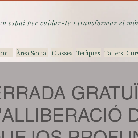
Un espai per cuidar-te i transformar el mó
om...
Àrea Social
Classes
Teràpies
Tallers, Cur
ERRADA GRATUÏ
'ALLIBERACIÓ 
UEJOS PROFU