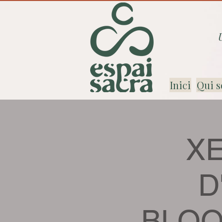
Inici
Qui s
X
D
BLOQ