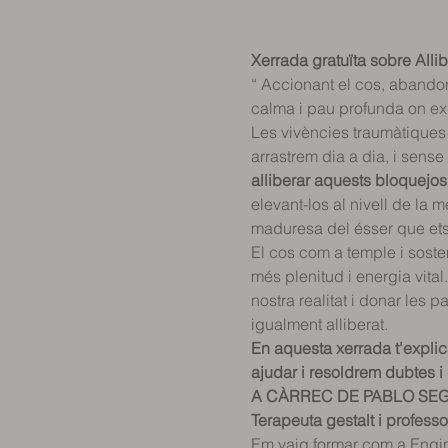
Xerrada gratuïta sobre Alli
“ Accionant el cos, abandona
calma i pau profunda on e
Les vivències traumàtiques
arrastrem dia a dia, i sens
alliberar aquests bloquejos 
elevant-los al nivell de la m
maduresa del ésser que ets
El cos com a temple i sosten
més plenitud i energia vital
nostra realitat i donar les 
igualment alliberat. 
En aquesta xerrada t'explic
ajudar i resoldrem dubtes i
A CÀRREC DE PABLO SE
Terapeuta gestalt i professo
Em vaig formar com a Enginy