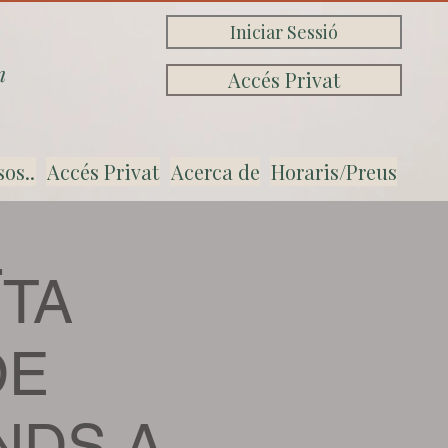
Iniciar Sessió
n
Accés Privat
sos..
Accés Privat
Acerca de
Horaris/Preus
TA
DE
NDS A