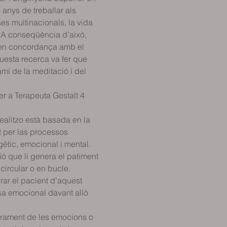
nys de treballar als 
s multinacionals, la vida 
 A conseqüència d’això, 
a en concordança amb el 
questa recerca va fer que 
mí de la meditació i del 
r a Terapeuta Gestalt 4 
realitzo està basada en la 
nt per las processos 
gètic, emocional i mental.
ió que li genera el patiment 
ircular o en bucle. 
rar el pacient d’aquest 
sa emocional davant allò 
erament de les emocions o 