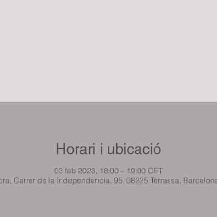
Horari i ubicació
03 feb 2023, 18:00 – 19:00 CET
cra, Carrer de la Independència, 95, 08225 Terrassa, Barcelon