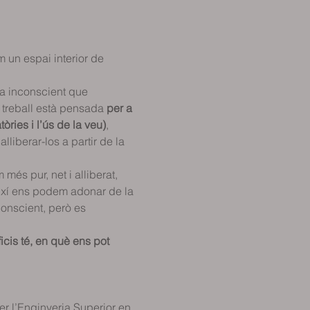
m un espai interior de 
a inconscient que 
 treball està pensada
 per a 
òries i l’ús de la veu)
, 
lliberar-los a partir de la 
més pur, net i alliberat, 
 Així ens podem adonar de la 
conscient, però es 
cis té, en què ens pot 
er l’Enginyeria Superior en