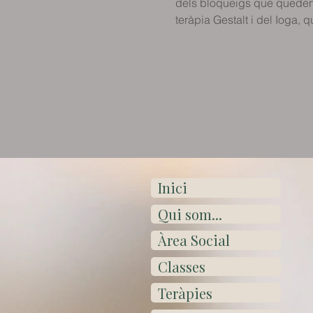
dels bloqueigs que queden r
teràpia Gestalt i del Ioga,
Inici
Qui som...
Àrea Social
Classes
Teràpies