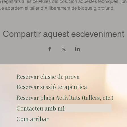
egistrats a les cèl•lules del cos. Són aquestes tècniques, junt
 que abordem el taller d’Alliberament de bloqueig profund.
Compartir aquest esdeveniment
Reservar classe de prova
Reservar sessió terapèutica
Reservar plaça Activitats (tallers, etc.)
Contacteu amb mi
Com arribar