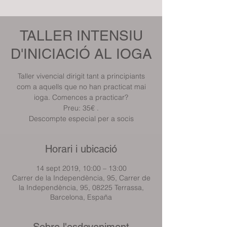
TALLER INTENSIU
D'INICIACIÓ AL IOGA
Taller vivencial dirigit tant a principiants
com a aquells que no han practicat mai
ioga. Comences a practicar?
Preu: 35€ .
Descompte especial per a socis
Horari i ubicació
14 sept 2019, 10:00 – 13:00
Carrer de la Independència, 95, Carrer de
la Independència, 95, 08225 Terrassa,
Barcelona, España