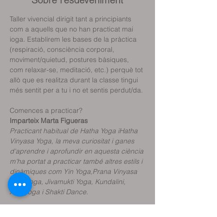
Sobre l'esdeveniment
Taller vivencial dirigit tant a principiants 
com a aquells que no han practicat mai 
ioga. Establirem les bases de la pràctica 
(respiració, consciència corporal, 
moviment/quietud, postures bàsiques, 
com relaxar-se, meditació, etc.) perquè tot 
allò que es realitza durant la classe tingui 
Comences a practicar?
Imparteix Marta Figueras
Practicant habitual de Hatha Yoga iHatha 
Vinyasa Yoga, la meva curiositat i ganes 
d'aprendre i aprofundir en aquesta ciència 
m'ha portat a practicar també altres estils i 
dinàmiques com Yin Yoga,Prana Vinyasa 
Flow Yoga, Jivamukti Yoga, Kundalini, 
Aeroyoga i Shakti Dance.