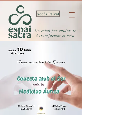
Accés Privat
Un espai per cuidar-te
i transformar el món