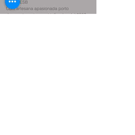
institut ESB

Com artesana apasionada porto 
desenvolupant aquest taller des del 2007
Compartir aquest
esdeveniment
Reservar classe de prova
Reservar sessió terapèutica
Reservar plaça Activitats (tallers, etc.)
Contacteu amb mi
Com arribar