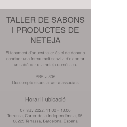
TALLER DE SABONS
I PRODUCTES DE
NETEJA
El fonament d'aquest taller és el de donar a
conèixer una forma molt senzilla d'elaborar
un sabó per a la neteja domèstica.
PREU: 30€
Descompte especial per a associats
Horari i ubicació
07 may 2022, 11:00 – 13:00
Terrassa, Carrer de la Independència, 95,
08225 Terrassa, Barcelona, España