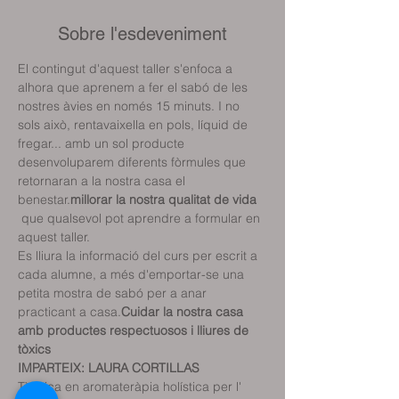
Sobre l'esdeveniment
El contingut d'aquest taller s'enfoca a 
alhora que aprenem a fer el sabó de les 
nostres àvies en només 15 minuts. I no 
sols això, rentavaixella en pols, líquid de 
fregar... amb un sol producte 
desenvoluparem diferents fòrmules que 
retornaran a la nostra casa el 
benestar.
millorar la nostra qualitat de vida
 que qualsevol pot aprendre a formular en 
aquest taller.

Es lliura la informació del curs per escrit a 
cada alumne, a més d'emportar-se una 
petita mostra de sabó per a anar 
practicant a casa.
Cuidar la nostra casa 
amb productes respectuosos i lliures de 
tòxics
IMPARTEIX: LAURA CORTILLAS
Tècnica en aromateràpia holística per l' 