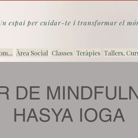
Un espai per cuidar-te i transformar el mó
om...
Àrea Social
Classes
Teràpies
Tallers, Cur
R DE MINDFUL
HASYA IOGA