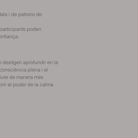
ls i de patrons de 
 participants poden 
onfiança.
 desitgen aprofundir en la 
consciència plena i el 
viure de manera més 
brir el poder de la calma 