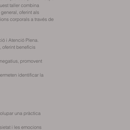
uest taller combina 
eneral, oferint als 
ions corporals a través de 
ó i Atenció Plena.
oferint beneficis 
 negatius, promovent 
ermeten identificar la 
volupar una pràctica 
ietat i les emocions 