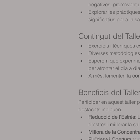
negatives, promovent un
Explorar les pràctiques 
significatius per a la sa
Contingut del Talle
Exercicis i tècniques e
Diverses metodologies 
Esperem que experiment
per afrontar el dia a di
A més, fomenten la 
com
Beneficis del Talle
Participar en aquest taller
destacats inclouen:
Reducció de l'Estrès:
 
d'estrès i millorar la s
Millora de la Concentra
Fluïdesa i Obertura 
tan