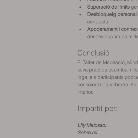
Superació de límits
 ge
Desbloqueig personal
conducta.
Apoderament i connexi
desenvolupar una millo
Conclusió
El Taller de Meditació, Min
seva pràctica espiritual i 
ioga, els participants podr
conscient i equilibrada. És 
interior.
Impartit per:
Lily Matosso:
Sobre mi