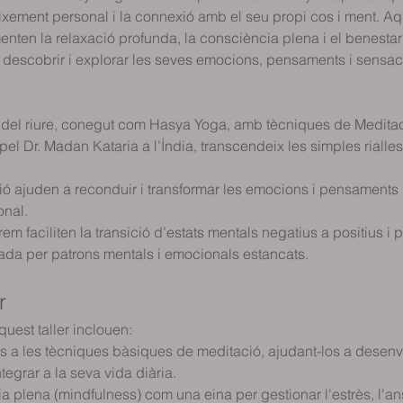
reixement personal i la connexió amb el seu propi cos i ment. Aq
nten la relaxació profunda, la consciència plena i el benestar g
de descobrir i explorar les seves emocions, pensaments i sensac
del riure, conegut com Hasya Yoga, amb tècniques de Meditaci
 Dr. Madan Kataria a l’Índia, transcendeix les simples rialles, 
ció ajuden a reconduir i transformar les emocions i pensaments
onal.
em faciliten la transició d’estats mentals negatius a positius i p
ada per patrons mentals i emocionals estancats.
r
quest taller inclouen:
nts a les tècniques bàsiques de meditació, ajudant-los a desen
egrar a la seva vida diària.
 plena (mindfulness) com una eina per gestionar l'estrès, l'ans