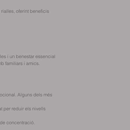
ialles, oferint beneficis 
s i un benestar essencial 
 familiars i amics. 
mocional. Alguns dels més 
 per reduir els nivells 
 de concentració.