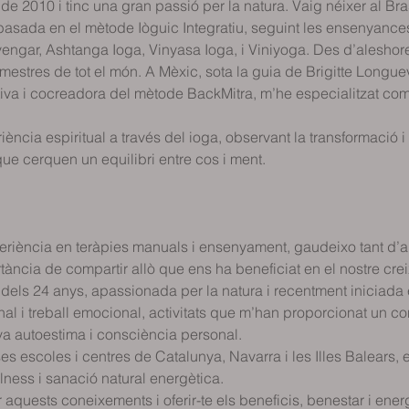
e 2010 i tinc una gran passió per la natura. Vaig néixer al Bras
basada en el mètode Iòguic Integratiu, seguint les ensenyance
Iyengar, Ashtanga Ioga, Vinyasa Ioga, i Viniyoga. Des d’aleshore
mestres de tot el món. A Mèxic, sota la guia de Brigitte Longue
iva i cocreadora del mètode BackMitra, m’he especialitzat com
ncia espiritual a través del ioga, observant la transformació i fe
ue cerquen un equilibri entre cos i ment.
iència en teràpies manuals i ensenyament, gaudeixo tant d’a
ncia de compartir allò que ens ha beneficiat en el nostre creixe
els 24 anys, apassionada per la natura i recentment iniciada en
nal i treball emocional, activitats que m’han proporcionat un 
a autoestima i consciència personal.
es escoles i centres de Catalunya, Navarra i les Illes Balears, 
ness i sanació natural energètica.
 aquests coneixements i oferir-te els beneficis, benestar i ener