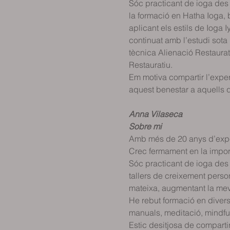
Sóc practicant de ioga des d
la formació en Hatha Ioga, 
aplicant els estils de Ioga 
continuat amb l’estudi sota 
tècnica Alienació Restaurat
Restauratiu.
Em motiva compartir l’experiè
aquest benestar a aquells q
Anna Vilaseca
Sobre mi
Amb més de 20 anys d’exper
Crec fermament en la importà
Sóc practicant de ioga des d
tallers de creixement perso
mateixa, augmentant la mev
He rebut formació en divers
manuals, meditació, mindful
Estic desitjosa de compartir