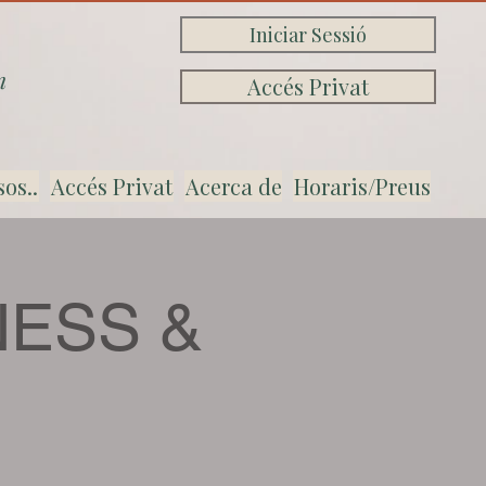
Iniciar Sessió
n
Accés Privat
sos..
Accés Privat
Acerca de
Horaris/Preus
NESS &