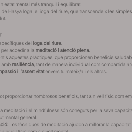
 estat mental més tranquil i equilibrat.
de Hasya Ioga, el ioga del riure, que transcendeix les simples r
lut.
r
specífiques del 
ioga del riure.
per accedir a la 
meditació i atenció plena.
is aquestes pràctiques, que proporcionen beneficis saludable
a amb 
resiliència
, tant de manera individual com compartida amb
passió i l’assertivitat
 envers tu mateix/a i els altres.
r
 pot proporcionar nombrosos beneficis, tant a nivell físic com e
La meditació i el mindfulness són coneguts per la seva capacitat
alut mental general.
ció:
 Les tècniques de meditació ajuden a millorar la capacitat
t a nivell físic com a nivell mental.