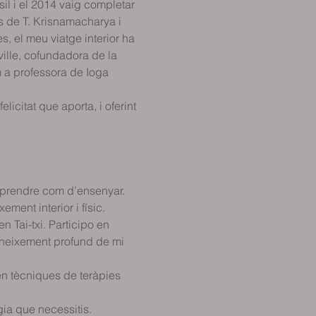
il i el 2014 vaig completar 
s de T. Krisnamacharya i 
s, el meu viatge interior ha 
ville, cofundadora de la 
 a professora de Ioga 
licitat que aporta, i oferint 
prendre com d’ensenyar. 
ment interior i físic.
 Tai-txi. Participo en 
coneixement profund de mi 
en tècniques de teràpies 
gia que necessitis.