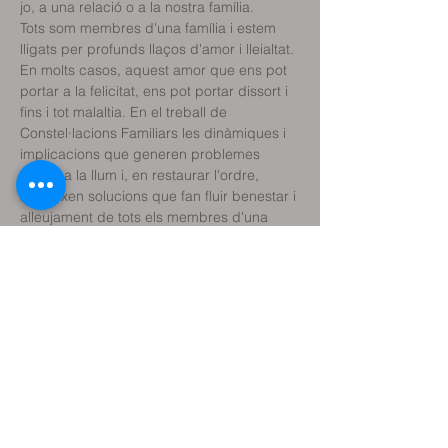
jo, a una relació o a la nostra família.
Tots som membres d'una família i estem 
lligats per profunds llaços d'amor i lleialtat. 
En molts casos, aquest amor que ens pot 
portar a la felicitat, ens pot portar dissort i 
fins i tot malaltia. En el treball de 
Constel·lacions Familiars les dinàmiques i 
implicacions que generen problemes 
surten a la llum i, en restaurar l'ordre, 
apareixen solucions que fan fluir benestar i 
alleujament de tots els membres d'una 
família.
Facilitador: Ramón Solé
Psicòleg, terapeuta gestalt i constelador 
familiar
Compartir aquest
esdeveniment