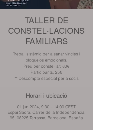
TALLER DE
CONSTEL·LACIONS
FAMILIARS
Treball sistèmic per a sanar vincles i
bloquejos emocionals.
Preu per constel·lar: 80€
Participants: 25€
** Descompte especial per a socis
Horari i ubicació
01 jun 2024, 9:30 – 14:00 CEST
Espai Sacra, Carrer de la Independència,
95, 08225 Terrassa, Barcelona, España