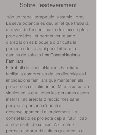
Sobre l'esdeveniment
 són un treball terapèutic, sistèmic i breu. 
La seva potència es deu al fet que treballa 
a través de l'escenificació dels assumptes 
problemàtics i et permet veure amb 
claredat on es bloqueja o dificulta la 
persona i des d'aquí possibilitar altres 
camins de solució.
Les Constel·lacions 
Familiars
El treball de Constel·lacions Familiars 
facilita la comprensió de les dinàmiques i 
implicacions familiars que mantenen els 
problemes i els alimenten. Mira la xarxa de 
vincles en la qual totes les persones estem 
inserits i aclareix la direcció més sana 
perquè la persona s'orienti al 
desenvolupament i al creixement. La 
constel·lació es projecta cap al futur i cap 
a moviments de solució. Així mateix 
permet elaborar dificultats que afectin el 