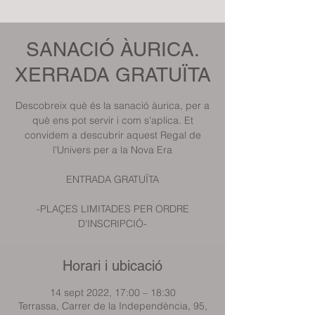
SANACIÓ ÀURICA.
XERRADA GRATUÏTA
Descobreix què és la sanació àurica, per a
què ens pot servir i com s'aplica. Et
convidem a descubrir aquest Regal de
l'Univers per a la Nova Era
ENTRADA GRATUÏTA
-PLAÇES LIMITADES PER ORDRE
D'INSCRIPCIÓ-
Horari i ubicació
14 sept 2022, 17:00 – 18:30
Terrassa, Carrer de la Independència, 95,