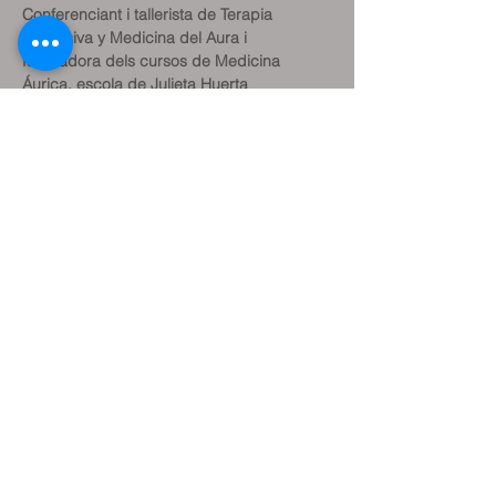
Conferenciant i tallerista de Terapia 
Regresiva y Medicina del Aura i 
facilitadora dels cursos de Medicina 
Áurica, escola de Julieta Huerta 
Hernández (Méxic) en Espanya
Compartir aquest
esdeveniment
Reservar classe de prova
Reservar sessió terapèutica
Reservar plaça Activitats (tallers, etc.)
Contacteu amb mi