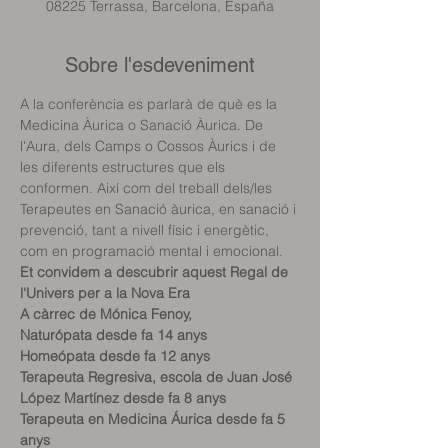
08225 Terrassa, Barcelona, España
Sobre l'esdeveniment
A la conferència es parlarà de què es la 
Medicina Àurica o Sanació Àurica. De 
l'Aura, dels Camps o Cossos Àurics i de 
les diferents estructures que els 
conformen. Així com del treball dels/les 
Terapeutes en Sanació àurica, en sanació i 
prevenció, tant a nivell físic i energètic, 
com en programació mental i emocional.
Et convidem a descubrir aquest Regal de 
l'Univers per a la Nova Era
A càrrec de Mónica Fenoy, 
Naturópata desde fa 14 anys
Homeópata desde fa 12 anys
Terapeuta Regresiva, escola de Juan José 
López Martínez desde fa 8 anys
Terapeuta en Medicina Áurica desde fa 5 
anys