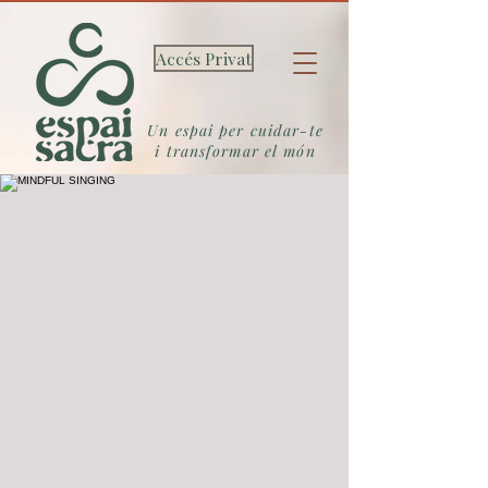
Accés Privat
Un espai per cuidar-te
i transformar el món