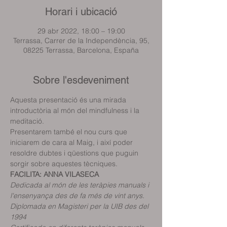
Horari i ubicació
29 abr 2022, 18:00 – 19:00
Terrassa, Carrer de la Independència, 95,
08225 Terrassa, Barcelona, España
Sobre l'esdeveniment
Aquesta presentació és una mirada 
introductòria al món del mindfulness i la 
meditació.
Presentarem també el nou curs que 
iniciarem de cara al Maig, i així poder 
resoldre dubtes i qüestions que puguin 
sorgir sobre aquestes tècniques.
FACILITA: ANNA VILASECA
Dedicada al món de les teràpies manuals i 
l'ensenyança des de fa més de vint anys.
Diplomada en Magisteri per la UIB des del 
1994