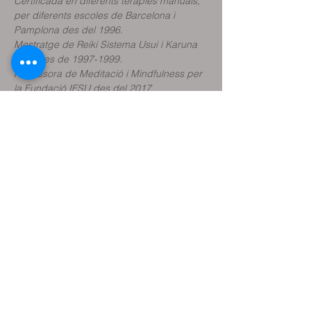
Certificada en diferents teràpies manuals, 
per diferents escoles de Barcelona i 
Pamplona des del 1996.
Mestratge de Reiki Sistema Usui i Karuna 
Reiki des de 1997-1999.
Professora de Meditació i Mindfulness per 
la Fundació IFSU des del 2017
Professora de Reiki Usui i Karuna Reiki des 
del 1998
Compartir aquest
esdeveniment
Reservar classe de prova
Reservar sessió terapèutica
Reservar plaça Activitats (tallers, etc.)