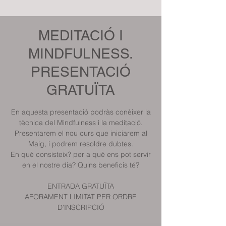
MEDITACIÓ I
MINDFULNESS.
PRESENTACIÓ
GRATUÏTA
En aquesta presentació podràs conèixer la
tècnica del Mindfulness i la meditació.
Presentarem el nou curs que iniciarem al
Maig, i podrem resoldre dubtes.
En què consisteix? per a què ens pot servir
en el nostre dia? Quins beneficis té?
ENTRADA GRATUÏTA
AFORAMENT LIMITAT PER ORDRE
D'INSCRIPCIÓ