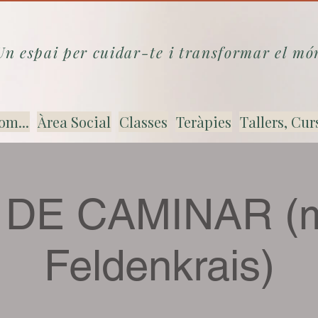
Un espai per cuidar-te i transformar el mó
om...
Àrea Social
Classes
Teràpies
Tallers, Cur
 DE CAMINAR (
Feldenkrais)