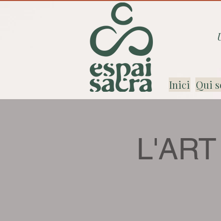
Inici
Qui s
L'ART