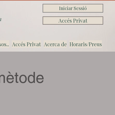
Iniciar Sessió
n
Accés Privat
sos..
Accés Privat
Acerca de
Horaris/Preus
mètode