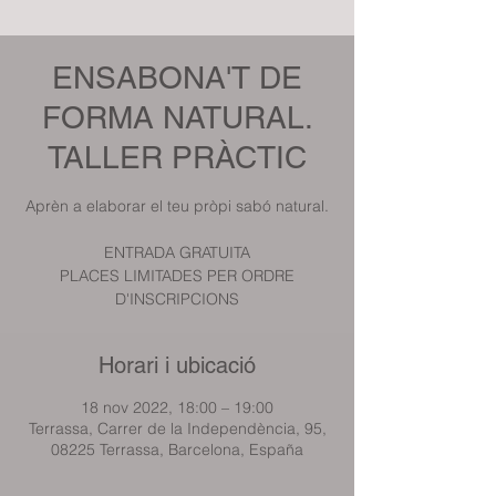
ENSABONA'T DE
FORMA NATURAL.
TALLER PRÀCTIC
Aprèn a elaborar el teu pròpi sabó natural.
ENTRADA GRATUITA
PLACES LIMITADES PER ORDRE
D'INSCRIPCIONS
Horari i ubicació
18 nov 2022, 18:00 – 19:00
Terrassa, Carrer de la Independència, 95,
08225 Terrassa, Barcelona, España