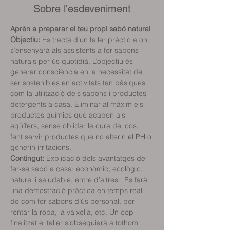
Sobre l'esdeveniment
Aprèn a preparar el teu propi sabó natural
Objectiu: 
Es tracta d’un taller pràctic a on 
s’ensenyarà als assistents a fer sabons 
naturals per ús quotidià. L’objectiu és 
generar consciència en la necessitat de 
ser sostenibles en activitats tan bàsiques 
com la utilització dels sabons i productes 
detergents a casa. Eliminar al màxim els 
productes químics que acaben als 
aqüífers, sense oblidar la cura del cos, 
fent servir productes que no alterin el PH o 
generin irritacions.
Contingut: 
Explicació dels avantatges de 
fer-se sabó a casa: econòmic, ecològic, 
natural i saludable, entre d’altres.  Es farà 
una demostració pràctica en temps real 
de com fer sabons d’ús personal, per 
rentar la roba, la vaixella, etc. Un cop 
finalitzat el taller s’obsequiarà a tothom 