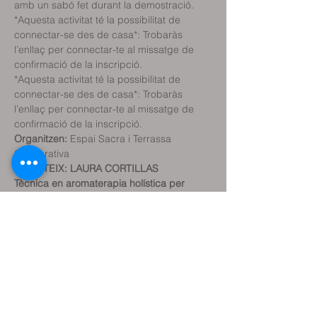
amb un sabó fet durant la demostració.
*Aquesta activitat té la possibilitat de 
connectar-se des de casa*: Trobaràs 
l’enllaç per connectar-te al missatge de 
confirmació de la inscripció.
*Aquesta activitat té la possibilitat de 
connectar-se des de casa*: Trobaràs 
l’enllaç per connectar-te al missatge de 
confirmació de la inscripció.
Organitzen:
 Espai Sacra i Terrassa 
Cooperativa
IMPARTEIX: LAURA CORTILLAS
Tècnica en aromaterapia holística per 
l'institut ESB
Imparteix cursos a l' associació afammer 
altoaragon i altres col·lectius desde 2018
Como artesana llevo desarrollando este 
taller desde 2007
Compartir aquest