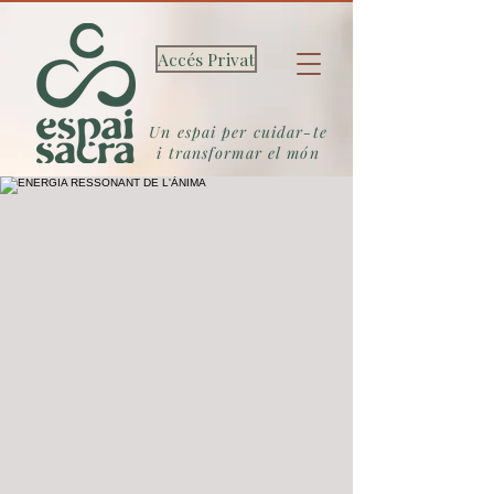
Accés Privat
Un espai per cuidar-te
i transformar el món