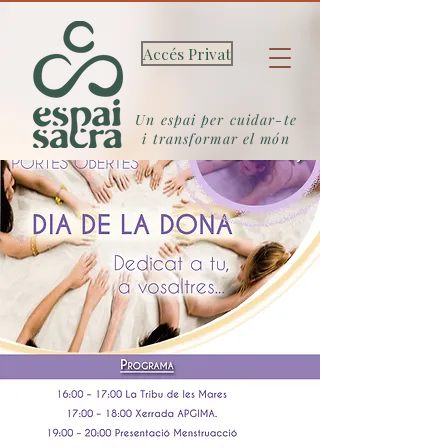
Accés Privat
Un espai per cuidar-te
i transformar el món