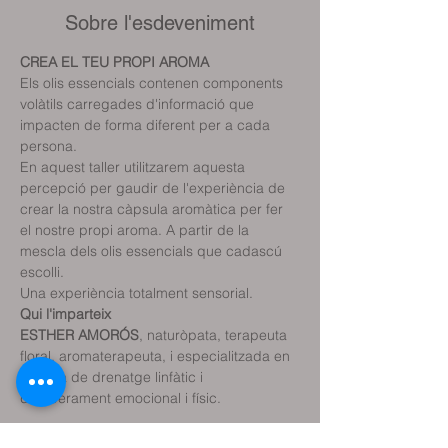
Sobre l'esdeveniment
CREA EL TEU PROPI AROMA
Els olis essencials contenen components 
volàtils carregades d'informació que 
impacten de forma diferent per a cada 
persona. 
En aquest taller utilitzarem aquesta 
percepció per gaudir de l'experiència de 
crear la nostra càpsula aromàtica per fer 
el nostre propi aroma. A partir de la 
mescla dels olis essencials que cadascú 
escolli.
Una experiència totalment sensorial.
Qui l'imparteix
ESTHER AMORÓS
, naturòpata, terapeuta 
floral, aromaterapeuta, i especialitzada en 
tècnica de drenatge linfàtic i 
d'alliberament emocional i físic.