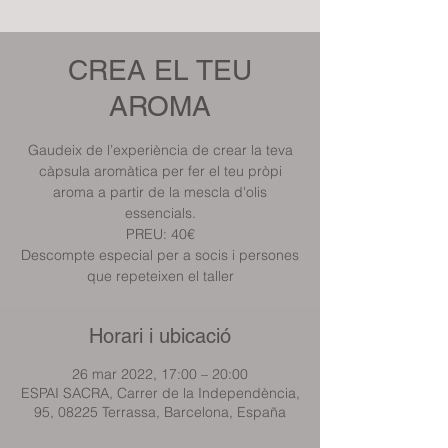
CREA EL TEU
AROMA
Gaudeix de l’experiència de crear la teva
càpsula aromàtica per fer el teu pròpi
aroma a partir de la mescla d'olis
essencials.
PREU: 40€
Descompte especial per a socis i persones
que repeteixen el taller
Horari i ubicació
26 mar 2022, 17:00 – 20:00
ESPAI SACRA, Carrer de la Independència,
95, 08225 Terrassa, Barcelona, España