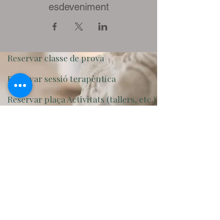
esdeveniment
Reservar classe de prova
Reservar sessió terapèutica
Reservar plaça Activitats (tallers, etc.)
Contacteu amb mi
Com arribar
Política de cancel·lacions
Política de Privacitat
© Derechos de autor