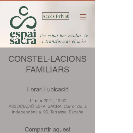
Accés Privat
Un espai per cuidar-te
i transformar el món
CONSTEL·LACIONS
FAMILIARS
Horari i ubicació
11 mar 2021, 19:00
ASSOCIACIÓ ESPAI SACRA, Carrer de la
Independència, 95, Terrassa, España
Compartir aquest