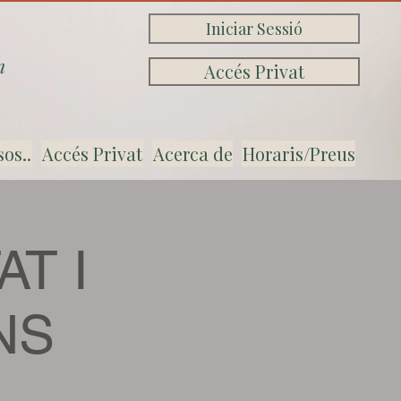
Iniciar Sessió
n
Accés Privat
sos..
Accés Privat
Acerca de
Horaris/Preus
AT I
NS