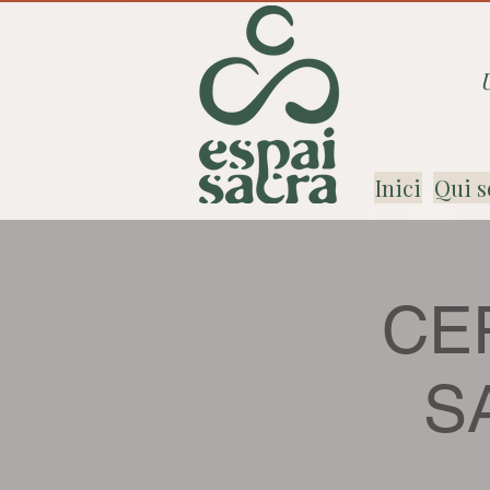
Inici
Qui s
CER
S