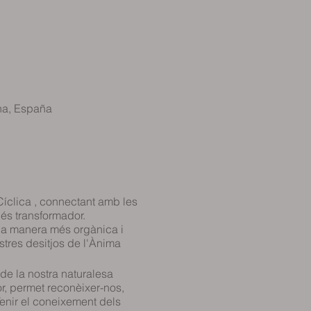
na, España
Cíclica , connectant amb les
cés transformador.
una manera més orgànica i
stres desitjos de l'Ànima
 de la nostra naturalesa
ior, permet reconèixer-nos,
Tenir el coneixement dels