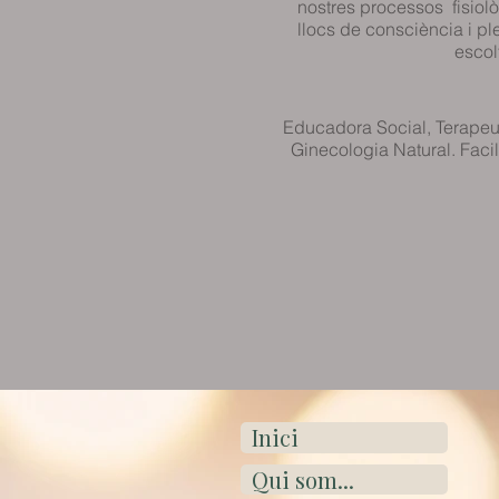
nostres processos fisiolò
llocs de consciència i pl
escol
Educadora Social, Terapeu
Ginecologia Natural. Fac
Inici
Qui som...