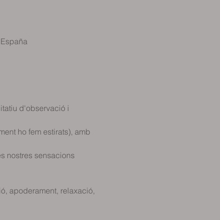
, España
tatiu d'observació i 
ent ho fem estirats), amb 
es nostres sensacions 
ió, apoderament, relaxació, 