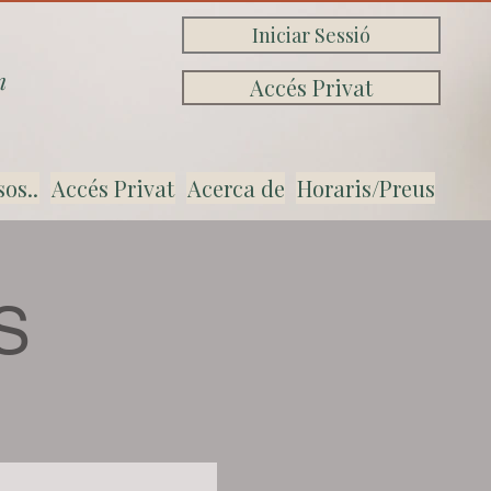
Iniciar Sessió
n
Accés Privat
sos..
Accés Privat
Acerca de
Horaris/Preus
S