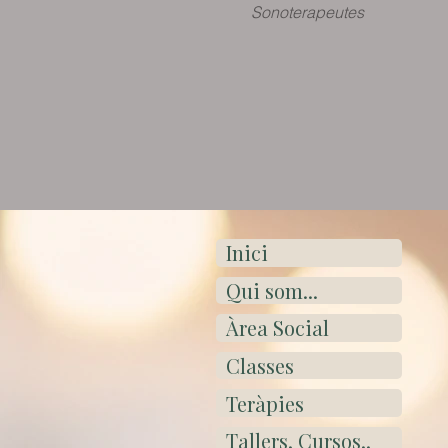
Sonoterapeutes
Inici
Qui som...
Àrea Social
Classes
Teràpies
Tallers, Cursos..