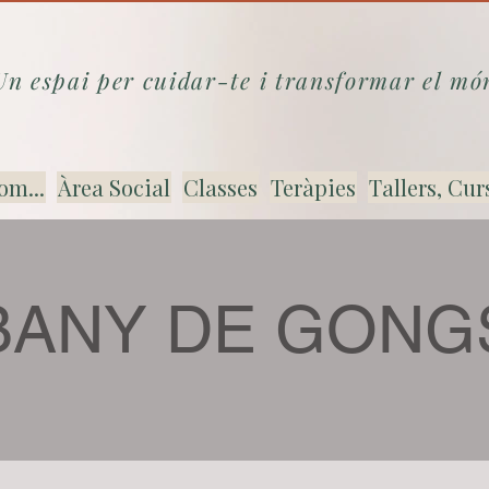
Un espai per cuidar-te i transformar el mó
om...
Àrea Social
Classes
Teràpies
Tallers, Cur
BANY DE GONG