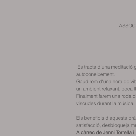
ASSOCIA
 Es tracta d'una meditació g
autoconeixement.
Gaudirem d'una hora de vibr
un ambient relaxant, poca l
Finalment farem una roda d'
viscudes durant la música.
Els beneficis d'aquesta prà
satisfacció, desbloqueja men
A càrrec de Jenni Torrella i