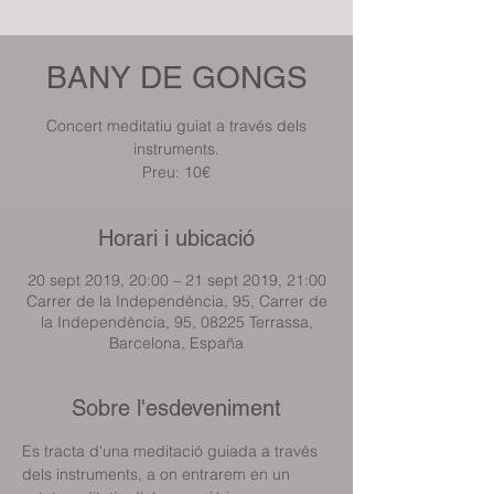
BANY DE GONGS
Concert meditatiu guiat a través dels
instruments.
Preu: 10€
Horari i ubicació
20 sept 2019, 20:00 – 21 sept 2019, 21:00
Carrer de la Independència, 95, Carrer de
la Independència, 95, 08225 Terrassa,
Barcelona, España
Sobre l'esdeveniment
Es tracta d'una meditació guiada a través 
dels instruments, a on entrarem en un 