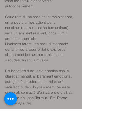
estat meditatiu d'observació i 
autoconeixement.
Gaudirem d'una hora de vibració sonora, 
en la postura més adient per a 
nosaltres (normalment ho fem estirats), 
amb un ambient relaxant, poca llum i 
aromes essencials.
Finalment farem una roda d'integració 
donant-nós la possibilitat d'expressar 
obertament les nostres sensacions 
viscudes durant la música.
Els beneficis d'aquesta pràctica són la  
claredat mental, alliberament emocional, 
autogestió, apoderament, relaxació, 
satisfacció, desbloqueja ment, benestar 
corporal, sensació d'unitat, entre d'altres.
A càrrec de Jenni Torrella i Emi Pérez
Sonoterapeutes