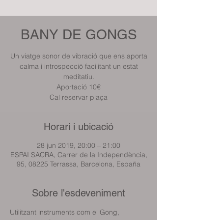
BANY DE GONGS
Un viatge sonor de vibració que ens aporta
calma i introspecció facilitant un estat
meditatiu.
Aportació 10€
Cal reservar plaça
Horari i ubicació
28 jun 2019, 20:00 – 21:00
ESPAI SACRA, Carrer de la Independència,
95, 08225 Terrassa, Barcelona, España
Sobre l'esdeveniment
Utilitzant instruments com el Gong, 