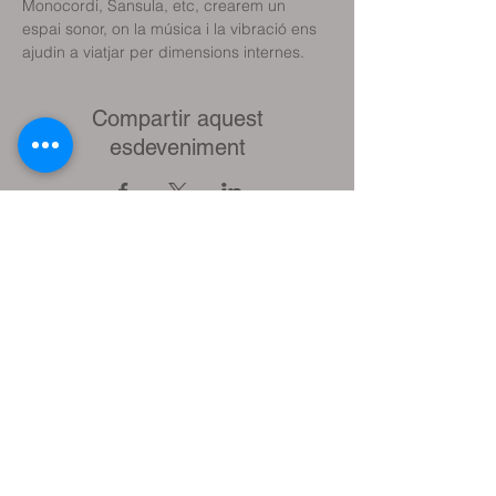
Monocordi, Sansula, etc, crearem un 
espai sonor, on la música i la vibració ens 
ajudin a viatjar per dimensions internes.
Compartir aquest
esdeveniment
Reservar classe de prova
Reservar sessió terapèutica
Reservar plaça Activitats (tallers, etc.)
Contacteu amb mi
Com arribar