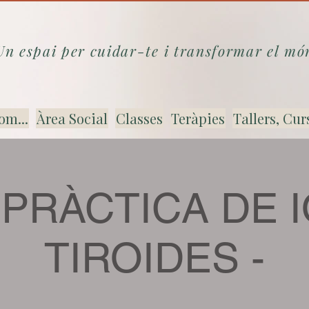
Un espai per cuidar-te i transformar el mó
om...
Àrea Social
Classes
Teràpies
Tallers, Cur
PRÀCTICA DE I
TIROIDES -