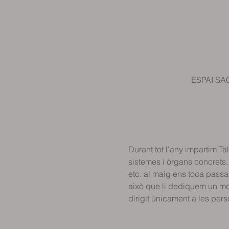
ESPAI SAC
Durant tot l'any impartim Ta
sistemes i òrgans concrets. 
etc. al maig ens toca passar
això que li dediquem un mono
dirigit únicament a les per