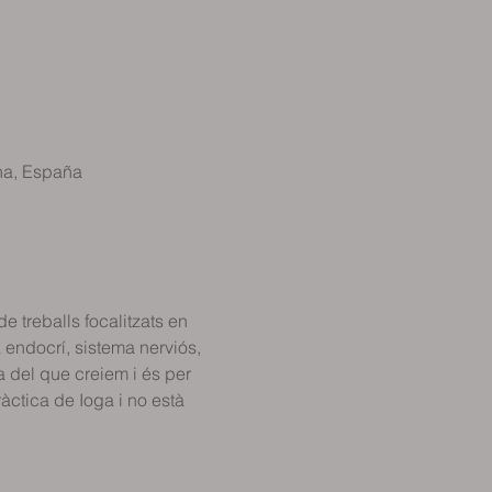
na, España
e treballs focalitzats en 
 endocrí, sistema nerviós, 
a del que creiem i és per 
àctica de Ioga i no està 