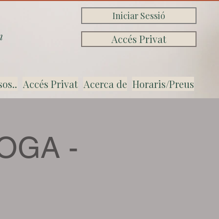
Iniciar Sessió
n
Accés Privat
sos..
Accés Privat
Acerca de
Horaris/Preus
OGA -