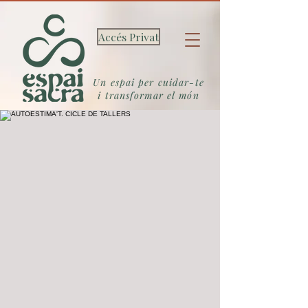
Accés Privat
Un espai per cuidar-te
i transformar el món