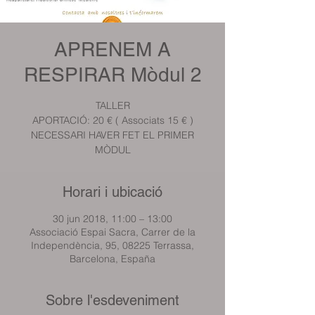
APRENEM A
RESPIRAR Mòdul 2
TALLER
APORTACIÓ: 20 € ( Associats 15 € )
NECESSARI HAVER FET EL PRIMER
MÒDUL
Horari i ubicació
30 jun 2018, 11:00 – 13:00
Associació Espai Sacra, Carrer de la
Independència, 95, 08225 Terrassa,
Barcelona, España
Sobre l'esdeveniment