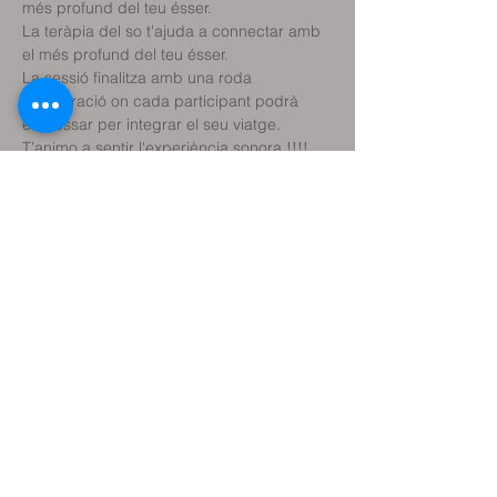
més profund del teu ésser.
La teràpia del so t'ajuda a connectar amb 
el més profund del teu ésser.
La sessió finalitza amb una roda 
d’integració on cada participant podrà 
expressar per integrar el seu viatge.
T’animo a sentir l'experiència sonora !!!!
A càrrec de Emi Pérez
Sonoterapeuta
Compartir aquest
esdeveniment
Reservar classe de prova
Reservar sessió terapèutica