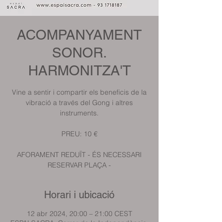
ACOMPANYAMENT
SONOR.
HARMONITZA'T
Vine a sentir i compartir els beneficis de la
vibració a través del Gong i altres
instruments.
PREU: 10 €
AFORAMENT REDUÏT - ÉS NECESSARI
RESERVAR PLAÇA -
Horari i ubicació
12 abr 2024, 20:00 – 21:00 CEST