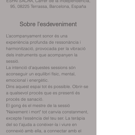
ESPAI SACRA, Carrer de la Independència,
95, 08225 Terrassa, Barcelona, España
Sobre l'esdeveniment
L’acompanyament sonor és una 
experiència profunda de ressonància i 
harmonització, provocada per la vibració 
dels instruments que acompanyen la 
sessió. 
La intenció d'aquestes sessions són 
aconseguir un equilibri físic, mental, 
emocional i energètic.
Dins aquest espai tot és possible. Obrir-se 
a qualsevol procés que es presenti és 
procés de sanació.
El gong és el mestre de la sessió 
"Naixement i mort" tot canvia constanment, 
excepte l'essència del teu ser. La teràpia 
del so t'ajuda a conèixer-la i viure en 
connexió amb ella, a connectar amb el 