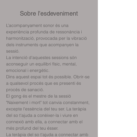
Sobre l'esdeveniment
L’acompanyament sonor és una 
experiència profunda de ressonància i 
harmonització, provocada per la vibració 
dels instruments que acompanyen la 
sessió. 
La intenció d'aquestes sessions són 
aconseguir un equilibri físic, mental, 
emocional i energètic.
Dins aquest espai tot és possible. Obrir-se 
a qualsevol procés que es presenti és 
procés de sanació.
El gong és el mestre de la sessió 
"Naixement i mort" tot canvia constanment, 
excepte l'essència del teu ser. La teràpia 
del so t'ajuda a conèixer-la i viure en 
connexió amb ella, a connectar amb el 
més profund del teu ésser.
La teràpia del so t'ajuda a connectar amb 