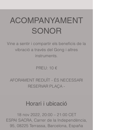
ACOMPANYAMENT
SONOR
Vine a sentir i compartir els beneficis de la
vibració a través del Gong i altres
instruments.
PREU: 10 €
AFORAMENT REDUÏT - ÉS NECESSARI
RESERVAR PLAÇA -
Horari i ubicació
18 nov 2022, 20:00 – 21:00 CET
ESPAI SACRA, Carrer de la Independència,
95, 08225 Terrassa, Barcelona, España