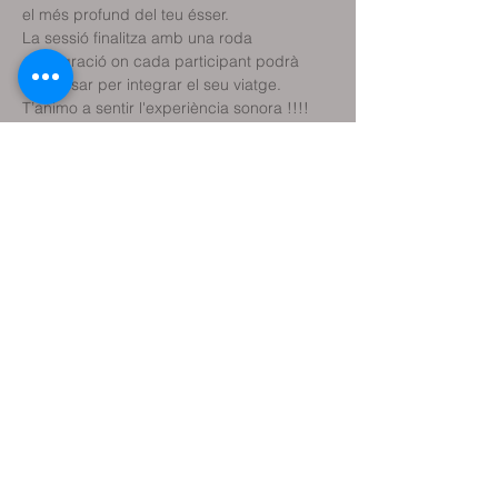
el més profund del teu ésser.
La sessió finalitza amb una roda 
d’integració on cada participant podrà 
expressar per integrar el seu viatge.
T’animo a sentir l'experiència sonora !!!!
A càrrec de Emi Pérez
Sonoterapeuta
Compartir aquest
esdeveniment
Reservar classe de prova
Reservar sessió terapèutica
Reservar plaça Activitats (tallers, etc.)