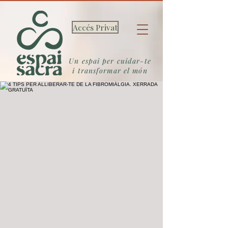
Accés Privat
Un espai per cuidar-te
i transformar el món