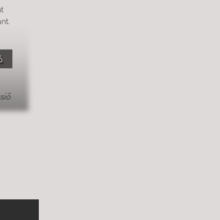
t 
nt.
ó
sió