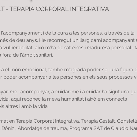
LT - TERAPIA CORPORAL INTEGRATIVA
l'acompanyament i de la cura a les persones, a través de la 
 més de deu anys. He recorregut un llarg camí acompanyant 
 vulnerabilitat, això m'ha donat eines i maduresa personal i 
 fora de l'àmbit sanitari.
ira el món emocional, també m'agrada poder ser una figura d
per poder acompanyar a les persones en els seus processos vi
r-me i acompanyar, a cuidar-me i a cuidar ha sigut una gui
vida, aquí reconec la meva humanitat i això em connecta 
 altres i amb la vida.
mat en Terapia Corporal Integrativa, Terapia Gestalt, Constel·l
l Dóniz , Abordatge de trauma, Programa SAT de Claudio Nar