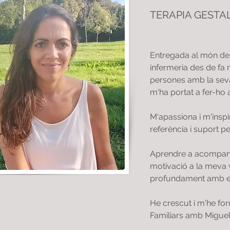
TERAPIA GESTA
Entregada al món de 
infermeria des de fa
persones amb la seva
m'ha portat a fer-ho a
M'apassiona i m'insp
referència i suport 
Aprendre a acompanya
motivació a la meva 
profundament amb els
He crescut i m'he for
Familiars amb Migue