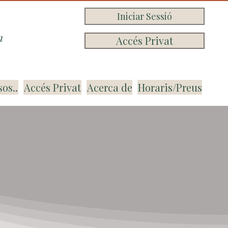
Iniciar Sessió
n
Accés Privat
sos..
Accés Privat
Acerca de
Horaris/Preus