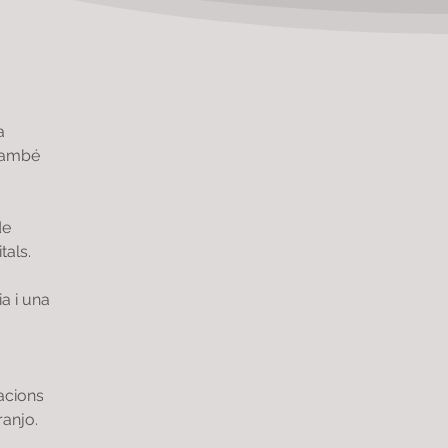
a 
també 
e 
tals.
a i una 
acions 
anjo.