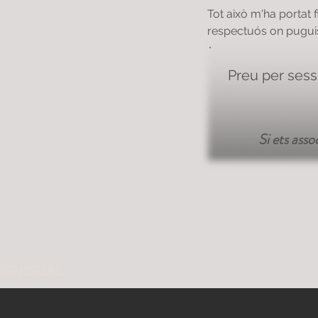
Tot això m'ha portat 
respectuós on puguis 
Preu per sess
Si ets ass
IOVISUAL