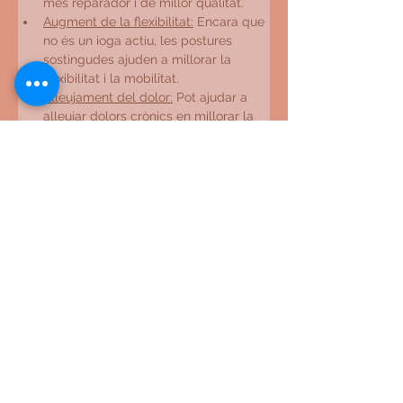
més reparador i de millor qualitat.
Augment de la flexibilitat:
 Encara que 
no és un ioga actiu, les postures 
sostingudes ajuden a millorar la 
flexibilitat i la mobilitat.
Alleujament del dolor:
 Pot ajudar a 
alleujar dolors crònics en millorar la 
circulació i reduir la inflamació
Profesores/as
Lili Mattoso
Conoce a nuestro profesorado
Reservar classe de prova
Reservar sessió terapèutica
Reservar plaça Activitats (tallers, etc.)