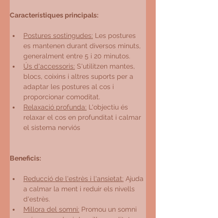
Característiques principals:
Postures sostingudes:
 Les postures 
es mantenen durant diversos minuts, 
generalment entre 5 i 20 minutos.
Ús d'accessoris:
 S'utilitzen mantes, 
blocs, coixins i altres suports per a 
adaptar les postures al cos i 
proporcionar comoditat.
Relaxació profunda:
 L'objectiu és 
relaxar el cos en profunditat i calmar 
el sistema nerviós
Beneficis:
Reducció de l'estrès i l'ansietat:
 Ajuda 
a calmar la ment i reduir els nivells 
d'estrès.
Millora del somni:
 Promou un somni 