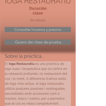
IOGA RESTAURATIU
Duración
clase
60 minuts
Consultar horarios y precios
Quiero dar clase de prueba
Sobre la práctica...
El 
Ioga Restauratiu 
és una pràctica de 
ioga suau i terapèutica que se centra en 
la relaxació profunda i la restauració del 
cos i la ment. A diferència d'altres estils 
de ioga més actius, el ioga restauratiu 
utilitza postures passives i sostingudes, 
secundades amb accessoris com a 
mantes, blocs i coixins, per a permetre 
que el cos es relaxi completament.